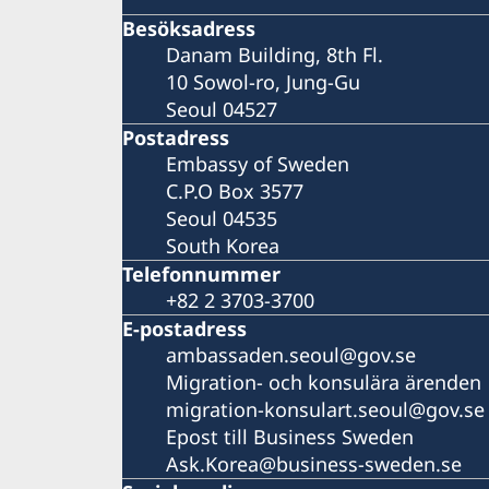
Besöksadress
Danam Building, 8th Fl.
10 Sowol-ro, Jung-Gu
Seoul 04527
Postadress
Embassy of Sweden
C.P.O Box 3577
Seoul 04535
South Korea
Telefonnummer
+82 2 3703-3700
E-postadress
ambassaden.seoul@gov.se
Migration- och konsulära ärenden
migration-konsulart.seoul@gov.se
Epost till Business Sweden
Ask.Korea@business-sweden.se