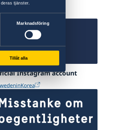
deras tjänster.
Marknadsföring
Tillåt alla
ficial Instagram account
wedeninKorea