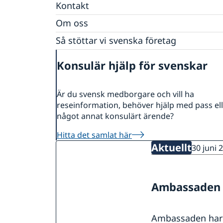
Nyheter
Kontakt
Svenska föreningar
Om oss
Så stöttar vi svenska företag
Ambassadens personal
Ambassadör
Ambassadens presskontakt
Vi är en resurs för svenska företag
Konsulär hjälp för svenskar
Kontoret för innovation och forskning (OSI)
Team Sweden i Korea
Så kan du få stöd
Svenska företag i Sydkorea
Är du svensk medborgare och vill ha
Anmäl handelshinder
reseinformation, behöver hjälp med pass el
något annat konsulärt ärende?
Hitta det samlat här
Aktuellt
30 juni 
Ambassaden h
Ambassaden har s