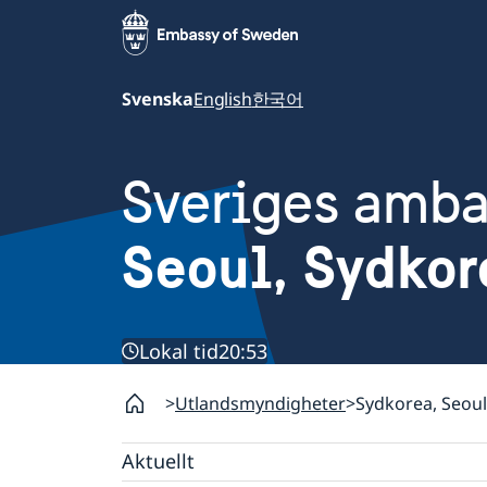
Svenska
English
한국어
Sveriges amb
Seoul, Sydkor
Lokal tid
20:53
Utlandsmyndigheter
Sydkorea, Seoul
Aktuellt