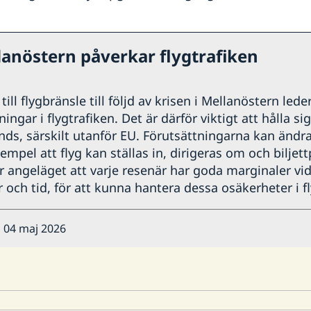
lanöstern påverkar flygtrafiken
ill flygbränsle till följd av krisen i Mellanöstern leder
ngar i flygtrafiken. Det är därför viktigt att hålla si
nds, särskilt utanför EU. Förutsättningarna kan ändr
xempel att flyg kan ställas in, dirigeras om och biljett
r angeläget att varje resenär har goda marginaler vid
 och tid, för att kunna hantera dessa osäkerheter i fl
 04 maj 2026