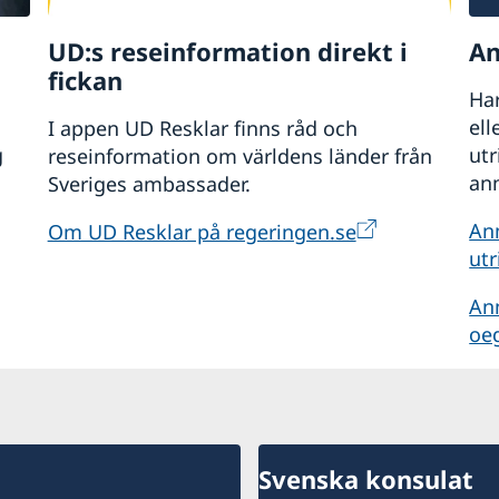
UD:s reseinformation direkt i
An
fickan
Har
ell
I appen UD Resklar finns råd och
g
ut
reseinformation om världens länder från
anm
Sveriges ambassader.
An
Om UD Resklar på regeringen.se
utr
An
oe
Svenska konsulat