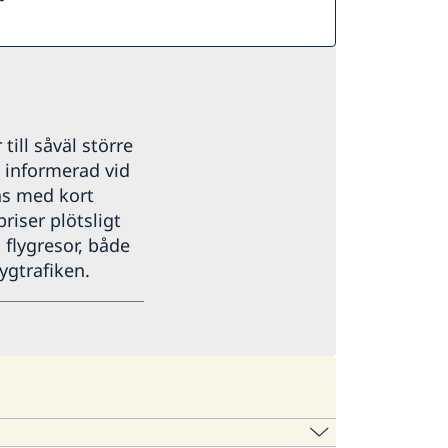
 till såväl större
g informerad vid
as med kort
priser plötsligt
 flygresor, både
ygtrafiken.