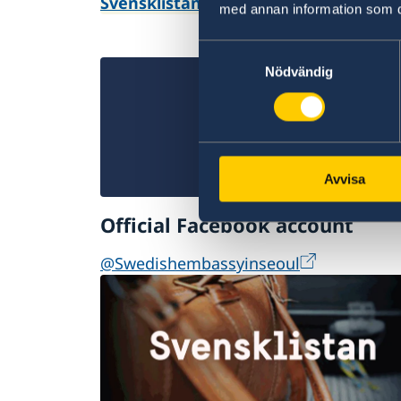
Svensklistan
med annan information som du 
Samtyckesval
Nödvändig
Avvisa
Official Facebook account
@Swedishembassyinseoul