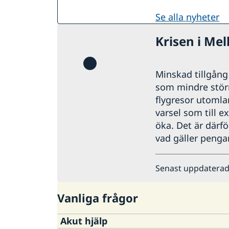
se alla nyheter
Krisen i Mel
Minskad tillgång t
som mindre störni
flygresor utomla
varsel som till e
öka. Det är därfö
vad gäller pengar
Senast uppdaterad
Vanliga frågor
Akut hjälp