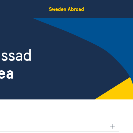
Sweden Abroad
assad
ea