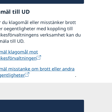
mäl till UD
 du klagomål eller misstänker brott
er oegentligheter med koppling till
rikesförvaltningens verksamhet kan du
äla till UD.
mäl klagomål mot
ikesförvaltningen
mäl misstanke om brott eller andra
gentligheter
.