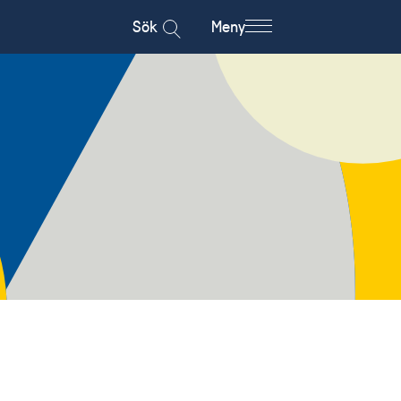
Sök
Meny