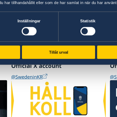
sydkoreanska myndigheter om
har tillhandahållit eller som de har samlat in när du har använt 
förberedelser för att resa till Sydkorea
Travel to Korea begins here
Inställningar
Statistik
Tillåt urval
Official X account
Of
@SwedeninKR
@S