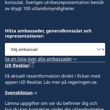
konsulat. Sveriges utrikesrepresentation består
Honorärkonsul
1290-14 Palbong-ri, Seo-myeon
Bupyeong-gu
SUN, Kyung-hoon
av drygt 100 utlandsmyndigheter.
Hongcheon-gun
Incheon
LEE, Hyung Seuk
Gangwon-do
Honorärkonsul
Honorärkonsul
Hitta ambassader, generalkonsulat och
LEE, Sang-Kyun
representationer:
SEO, Kyungsun
Välj
ambassad
Se en lista över alla ambassader
UD Resklar
Få aktuell reseinformation direkt i fickan med
appen UD Resklar. Läs mer på regeringen.se.
Svensklistan
Lämna uppgifter om var du befinner dig och
hur du kan kontaktas under din utlandsvistelse.