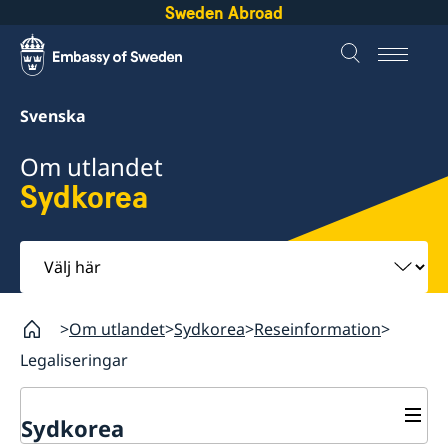
Sweden Abroad
Svenska
Om utlandet
Sydkorea
Välj
här
Om utlandet
Sydkorea
Reseinformation
Legaliseringar
Sydkorea