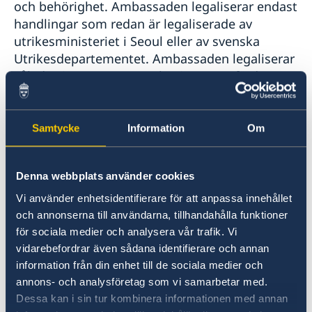
och behörighet. Ambassaden legaliserar endast
Trafiksäkerhet
SOS-International, Euro-Center & Falck Global
handlingar som redan är legaliserade av
Övriga upplysningar
Assistance
utrikesministeriet i Seoul eller av svenska
Utrikesdepartementet. Ambassaden legaliserar
således inte t.ex. personbevis som utfärdats av
Skatteverket. Svenskar som behöver få
personbevis legaliserade ska vända sig till:
Samtycke
Information
Om
UD Legaliseringar
Utrikesdepartementet
Denna webbplats använder cookies
103 39 STOCKHOLM
Vi använder enhetsidentifierare för att anpassa innehållet
Tel: +46 (0) 8-405 51 00
och annonserna till användarna, tillhandahålla funktioner
för sociala medier och analysera vår trafik. Vi
UD Legaliseringar returnerar legaliserade
vidarebefordrar även sådana identifierare och annan
dokument endast till mottagare inom Sverige.
information från din enhet till de sociala medier och
Det behövs således en mottagare i Sverige som
annons- och analysföretag som vi samarbetar med.
kan ta emot och vidarebefordra dokumenten.
Dessa kan i sin tur kombinera informationen med annan
Det finns även flera företag som kan utföra den