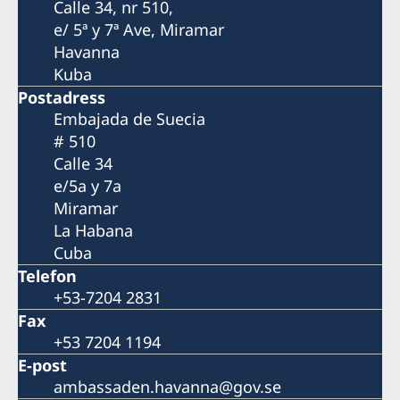
Tecknad reseförsäkring
som täcker
Calle 34, nr 510,
e/ 5ª y 7ª Ave, Miramar
sjukvårdskostnader i Schengenområdet
Havanna
upp till minst 30.000 Euro. Dessa
Kuba
Postadress
försäkringar kan t. ex. köpas hos IHI,
Embajada de Suecia
EUROPEISKA, GEFVERF, INGONORD,
# 510
GOUDA REJSEFORSIKRING; eller lokalt på
Calle 34
e/5a y 7a
Kuba genom försäkringsbolaget
Miramar
ASISTUR/ESEN. En kopia av försäkringen
La Habana
Cuba
ska uppvisas vid ansökan.
Telefon
+53-7204 2831
OBS! Dokumentation under 4) och 5) ska vara
Fax
fotokopior, ambassaden behåller inte original. Det
+53 7204 1194
finns ingen kopieringsservice på ambassaden.
E-post
ambassaden.havanna@gov.se
VISUMANSÖKNINGAR FÖR