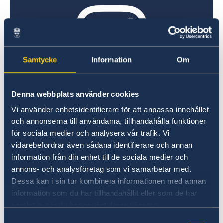
1. Inbjudningsformulär.
För att ansöka om
Schengenvisum för 90 dagar fyller man i
blankett
migr241011
eller
migr240011
. Den
är tillgänglig på svenska och engelska och är
gratis. Du hittar den på Migrationsverkets
Samtycke
Information
Om
hemsida.
Samma blankett gäller oavsett
vilket land din gäst ska resa till. Glöm inte att
Denna webbplats använder cookies
skriva under din inbjudan.
Instagram
Vi använder enhetsidentifierare för att anpassa innehållet
Denna blankett och alla dokument måste
och annonserna till användarna, tillhandahålla funktioner
skickas direkt till den som ska bjudas in. För att
för sociala medier och analysera vår trafik. Vi
ansöka om ett D-visum finns blanketten på
vidarebefordrar även sådana identifierare och annan
ambassaden eller kan alternativt laddas ned
information från din enhet till de sociala medier och
här
och skickas till din gäst. Sveriges
annons- och analysföretag som vi samarbetar med.
ambassad kan inte utfärda D-visum till något
Dessa kan i sin tur kombinera informationen med annan
annat land än till Sverige.
information som du har tillhandahållit eller som de har
samlat in när du har använt deras tjänster.
X
2. Intyg från inbjudarens arbetsgivare
där lön
Samtyckesval