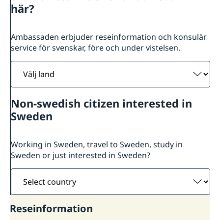
Om oss
här?
Dataskyddspolicy för utlandsmyndigheten
Så stöttar vi svenska företag
Personal
Vi är en resurs för svenska företag
Aktuellt
Ambassaden erbjuder reseinformation och konsulär
Team Sweden
service för svenskar, före och under vistelsen.
Nyheter
Så kan du få stöd
Välj
Svenska företag i Kuba och Dominikanska
Republiken
land
Anmäl handelshinder
Non-swedish citizen interested in
Sweden
Working in Sweden, travel to Sweden, study in
Sweden or just interested in Sweden?
Select
country
Reseinformation