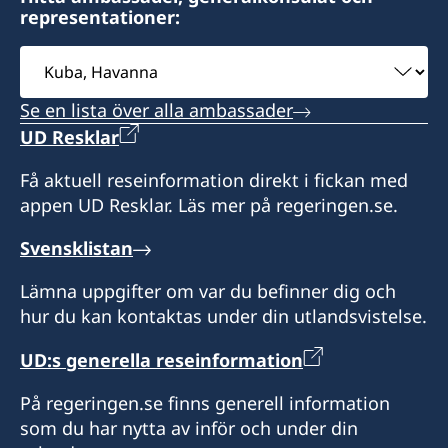
provisoriska pass. Betalning av konsulär avgift
representationer:
ambassaden från det företag eller den
sker kontant.
Välj
organisation som bjuder in, där det
ambassad
Konsulärt distrikt: Dominikanska Republiken
framgår att vederbörande är ansvarig för
Se en lista över alla ambassader
Honorär generalkonsul
alla resekostnader etc. Om inbjudande
UD Resklar
institution är ett företag, ska även
Juan Cordero
Få aktuell reseinformation direkt i fickan med
appen UD Resklar. Läs mer på regeringen.se.
registreringsbeviset och/eller
ackreditering på Kuba uppvisas.
Svensklistan
Officiellt brev
från den kubanska
Lämna uppgifter om var du befinner dig och
institutionen eller ministeriet med
hur du kan kontaktas under din utlandsvistelse.
uppgifter om resan.
UD:s generella reseinformation
Tecknad reseförsäkring
som täcker
På regeringen.se finns generell information
sjukvårdskostnader i Schengenområdet
som du har nytta av inför och under din