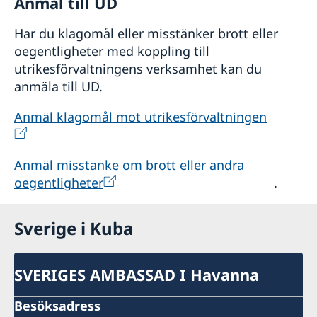
Anmäl till UD
som undertecknats av båda föräldrarna
Har du klagomål eller misstänker brott eller
och Notarius Publicus.
oegentligheter med koppling till
I förekommande fall: dokumentation
utrikesförvaltningens verksamhet kan du
anmäla till UD.
som visar egendom i Kuba
(lägenhet,
hus, gård, mark, etc.) liksom bevis på
Anmäl klagomål mot utrikesförvaltningen
finansiell situation; exempelvis genom
Anmäl misstanke om brott eller andra
bevis om bankkonto med saldo.
oegentligheter
.
Flygbiljett eller bevis på
preliminärbokning (exempelvis genom
Sverige i Kuba
resebyrå) för högst 90 dagar.
VIKTIGT: om
du beviljas visum utfärdas detta för de
SVERIGES AMBASSAD I Havanna
datum du angivit i resplanen.
Besöksadress