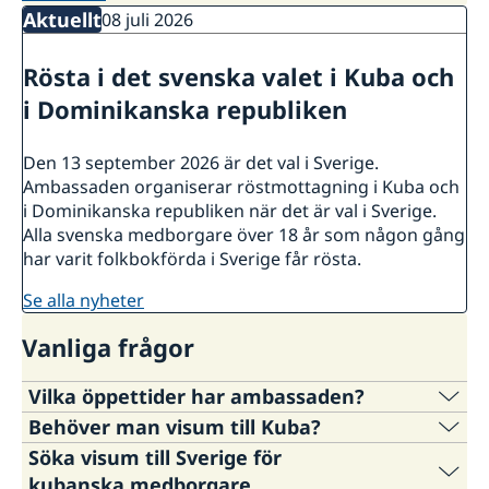
Aktuellt
08 juli 2026
Rösta i det svenska valet i Kuba och
i Dominikanska republiken
Den 13 september 2026 är det val i Sverige.
Ambassaden organiserar röstmottagning i Kuba och
i Dominikanska republiken när det är val i Sverige.
Alla svenska medborgare över 18 år som någon gång
har varit folkbokförda i Sverige får rösta.
se alla nyheter
Vanliga frågor
Vilka öppettider har ambassaden?
Behöver man visum till Kuba?
Ambassadens besökstider är
:
Söka visum till Sverige för
Måndag – torsdag kl. 09.30-11.30. Tills vidare är
Svenska medborgare behöver visum till Kuba.
kubanska medborgare