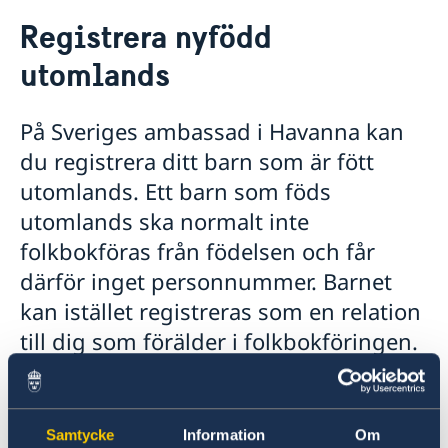
Rösta i Kuba
Registrera nyfödd
Hjälp till svenskar i Kuba
utomlands
Rösta i Kuba
Pass i Kuba
Pass för vuxna i Kuba
Samordningsnummer
På Sveriges ambassad i Havanna kan
Pass för minderåriga i Kuba
Akut hjälp
du registrera ditt barn som är fött
Provisoriskt pass i Kuba
Om olyckan är framme
Registrera nyfödd utomlands
utomlands. Ett barn som föds
Emergency Travel Documents (ETD)
Ekonomiskt nödställd
Nationellt id-kort
utomlands ska normalt inte
Sjuk eller olycka
Gifta sig utomlands
folkbokföras från födelsen och får
Juridisk hjälp
Avgifter
Dödsfall
Legaliseringar
därför inget personnummer. Barnet
Levnadsintyg
kan istället registreras som en relation
Reseinformation
till dig som förälder i folkbokföringen.
Service för svenska företag
Ambassadens reseinformation
Det gäller om relationen är styrkt och
Aktuella händelser
Landinformation
om du som förälder är eller varit
Generella råd till resenärer
Advokatlista
folkbokförd i Sverige.
In- och utresebestämmelser
Kontaktinformation för företag
Samtycke
Information
Om