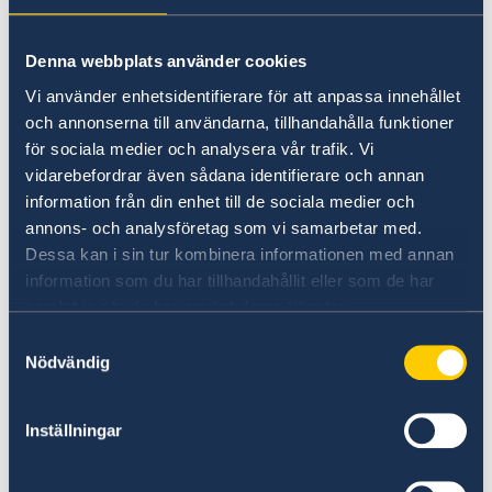
Allmänna säkerhetsläget
Svenska företag i Kuba
Om du är svensk medborgare kan du som
Naturförhållanden och katastrofer
Hälso- och sjukvård
vårdnadshavare ansöka om förnamn och
Denna webbplats använder cookies
Trafiksäkerhet
efternamn för barnet. Ansökan ska göras på
Vi använder enhetsidentifierare för att anpassa innehållet
Praktisk information
blankett SKV 7750. Denna ansökan kan lämnas
och annonserna till användarna, tillhandahålla funktioner
in på passmyndigheten i samband med
för sociala medier och analysera vår trafik. Vi
passansökan. Om barnet är fött i Danmark,
vidarebefordrar även sådana identifierare och annan
Finland eller Norge ska du inte göra någon
information från din enhet till de sociala medier och
ansökan om namn. Skatteverket registrerar då
annons- och analysföretag som vi samarbetar med.
namnet utifrån barnets födelsebevis.
Dessa kan i sin tur kombinera informationen med annan
information som du har tillhandahållit eller som de har
samlat in när du har använt deras tjänster.
Mer information om ansökan om förnamn och
Samtyckesval
efternamn finner du på
Nödvändig
Skatteverkets webbplats.
Inställningar
Om du vill ansökan om pass eller nationellt ID-
kort för ditt barn fött utomlands så behöver du
först ansökan om samordningsnummer. Se