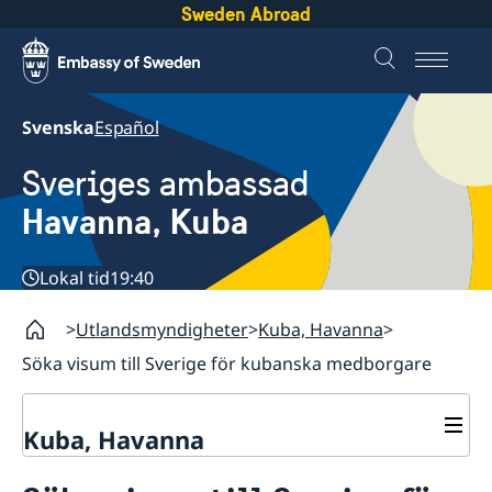
Sweden Abroad
Svenska
Español
Sveriges ambassad
Havanna, Kuba
Lokal tid
19:40
Utlandsmyndigheter
Kuba, Havanna
Söka visum till Sverige för kubanska medborgare
Kuba, Havanna
Kontakt