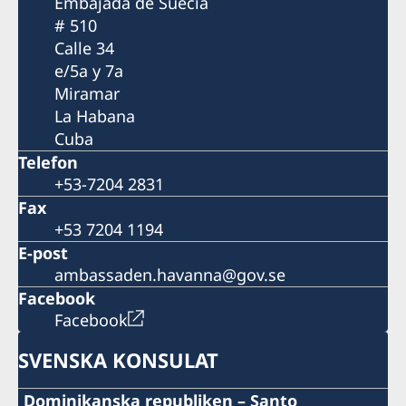
Embajada de Suecia
# 510
Calle 34
e/5a y 7a
Miramar
La Habana
Cuba
Telefon
+53-7204 2831
Fax
+53 7204 1194
E-post
ambassaden.havanna@gov.se
Facebook
Facebook
SVENSKA KONSULAT
Dominikanska republiken – Santo