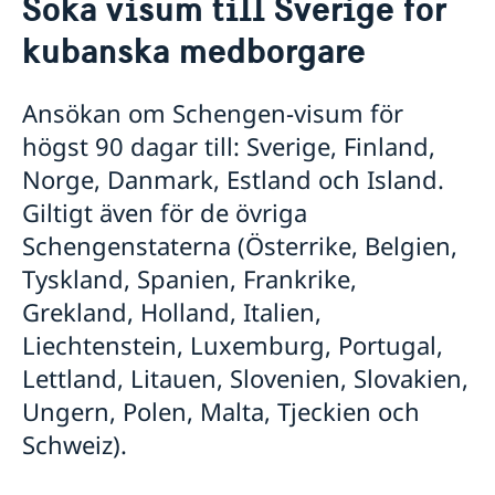
Söka visum till Sverige för
Om oss
kubanska medborgare
Dataskyddspolicy för utlandsmyndigheten
Så stöttar vi svenska företag
Personal
Vi är en resurs för svenska företag
Aktuellt
Team Sweden
Ansökan om Schengen-visum för
Nyheter
Så kan du få stöd
högst 90 dagar till: Sverige, Finland,
Svenska företag i Kuba och Dominikanska
Norge, Danmark, Estland och Island.
Republiken
Giltigt även för de övriga
Anmäl handelshinder
Schengenstaterna (Österrike, Belgien,
Tyskland, Spanien, Frankrike,
Grekland, Holland, Italien,
Liechtenstein, Luxemburg, Portugal,
Lettland, Litauen, Slovenien, Slovakien,
Ungern, Polen, Malta, Tjeckien och
Schweiz).