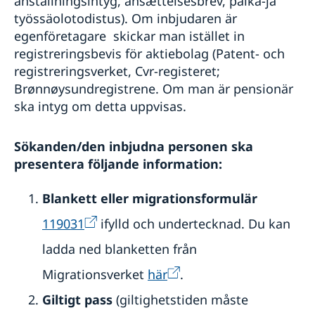
anställningsintyg, ansættelsesbrev, palka-ja
työssäolotodistus). Om inbjudaren är
egenföretagare skickar man istället in
registreringsbevis för aktiebolag (Patent- och
registreringsverket, Cvr-registeret;
Brønnøysundregistrene. Om man är pensionär
ska intyg om detta uppvisas.
Sökanden/den inbjudna personen ska
presentera följande information:
Blankett eller migrationsformulär
119031
ifylld och undertecknad. Du kan
ladda ned blanketten från
Migrationsverket
här
.
Giltigt pass
(giltighetstiden måste