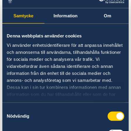
sjukvårdskostnader i Schengenområdet
upp till minst 30.000 Euro. Dessa
Samtycke
Information
Om
försäkringar kan t. ex. köpas hos IHI,
Denna webbplats använder cookies
EUROPEISKA, GEFVERF, INGONORD,
Vi använder enhetsidentifierare för att anpassa innehållet
GOUDA REJSEFORSIKRING; eller lokalt på
och annonserna till användarna, tillhandahålla funktioner
Kuba genom försäkringsbolaget
för sociala medier och analysera vår trafik. Vi
vidarebefordrar även sådana identifierare och annan
ASISTUR/ESEN. En kopia av försäkringen
information från din enhet till de sociala medier och
ska uppvisas vid ansökan.
annons- och analysföretag som vi samarbetar med.
Dessa kan i sin tur kombinera informationen med annan
OBS! Dokumentation under 4) och 5) ska vara
information som du har tillhandahållit eller som de har
fotokopior, ambassaden behåller inte original. Det
samlat in när du har använt deras tjänster.
finns ingen kopieringsservice på ambassaden.
Samtyckesval
Nödvändig
VISUMANSÖKNINGAR FÖR OFFICIELLA