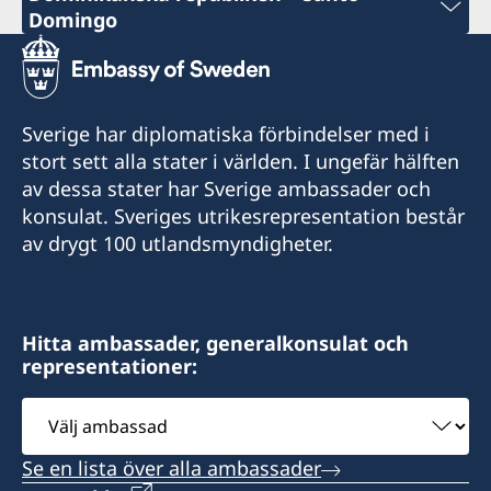
Domingo
E-post
consuladosueciard@core.net.do
Sverige har diplomatiska förbindelser med i
John F. Kennedy 604, Plaza Compostela Suite 6-
stort sett alla stater i världen. I ungefär hälften
i-1, Ensanche Paraiso, C.P.11202
av dessa stater har Sverige ambassader och
konsulat. Sveriges utrikesrepresentation består
Öppettider:
av drygt 100 utlandsmyndigheter.
måndag - fredag 10.00-12.00 genom
tidsbokning via e-post
Konsulat med bemyndigande att utfärda
Hitta ambassader, generalkonsulat och
provisoriska pass. Betalning av konsulär avgift
representationer:
sker kontant.
Välj
ambassad
Konsulärt distrikt: Dominikanska Republiken
Se en lista över alla ambassader
Honorär generalkonsul