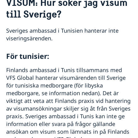
VISUM: Hur söker jag visum
Om oss
Så stöttar vi svenska företag
till Sverige?
Vi är en resurs för svenska företag
Aktuellt
Team Sweden
Sveriges ambassad i Tunisien hanterar inte
Så kan du få stöd
viseringsärenden.
Svenska företag i Tunisien
Anmäl handelshinder
För tunisier:
Finlands ambassad i Tunis tillsammans med
VFS Global hanterar visumärenden till Sverige
för tunisiska medborgare (för libyska
medborgare, se information nedan). Det är
viktigt att veta att Finlands praxis vid hantering
av visumansökningar skiljer sig åt från Sveriges
praxis. Sveriges ambassad i Tunis kan inte ge
information eller svara på frågor gällande
ansökan om visum som lämnats in på Finlands