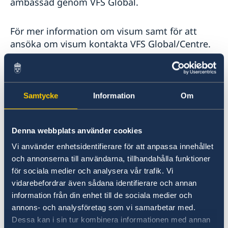
ambassad genom VFS Global.
För mer information om visum samt för att
ansöka om visum kontakta VFS Global/Centre.
Adress:
Samtycke
Information
Om
Centre de demande de visa
l´Immeuble Omrane, Rez-de-chaussé, Bloc B
Denna webbplats använder cookies
Rue de Lac Léman, Les Berges du Lac, Tunis
Vi använder enhetsidentifierare för att anpassa innehållet
1053.
och annonserna till användarna, tillhandahålla funktioner
för sociala medier och analysera vår trafik. Vi
Hemsida:
www.vfsglobal.com/finland/tunisia
vidarebefordrar även sådana identifierare och annan
information från din enhet till de sociala medier och
Email:
info.fitn@vfshelpline.com
annons- och analysföretag som vi samarbetar med.
Dessa kan i sin tur kombinera informationen med annan