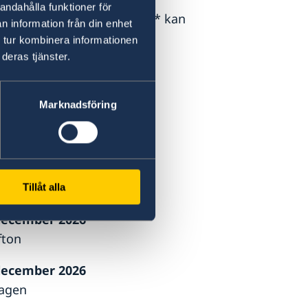
andahålla funktioner för
(helgdagar markerade med * kan
n information från din enhet
nnagivanden) :
 tur kombinera informationen
deras tjänster.
uni 2026
sommarafton
Marknadsföring
augusti 2026 *
led
december 2026
olutionsdagen
Tillåt alla
december 2026
fton
december 2026
dagen