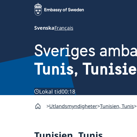
Svenska
Français
Sveriges amb
Tunis, Tunisi
Lokal tid
00:18
Utlandsmyndigheter
Tunisien, Tunis
Tunisien, Tunis