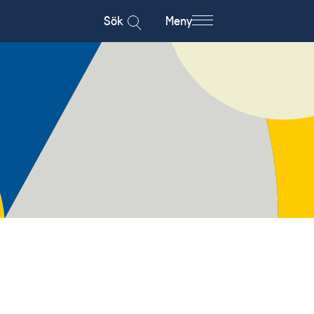
Sök
Meny