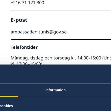
+216 71 121 300
E-post
ambassaden.tunis@gov.se
Telefontider
Måndag, tisdag och torsdag kl. 14:00-16:00 (Un
kl. 13:00–15:00)
För akut konsulär hjälp utanför kontorstid ring 
Besökstider
Information
Måndag,tisdag och torsdag kl. 10:00-12:00
Helgdagar 2026
cookies