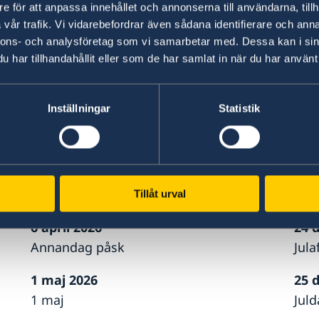
e för att anpassa innehållet och annonserna till användarna, tillh
Ambassaden håller stängt följande helgdagar 
vår trafik. Vi vidarebefordrar även sådana identifierare och anna
komma att ändras beroende på officiella tillkä
nnons- och analysföretag som vi samarbetar med. Dessa kan i sin
har tillhandahållit eller som de har samlat in när du har använt 
1 januari 2026
19 j
Nyårsdagen
Mid
Inställningar
Statistik
20 mars 2026
24 
Tunisiens självständighetsdag
Mou
3 april 2026
17 
Långfredagen
Rev
Tillåt urval
6 april 2026
24 
Annandag påsk
Jula
1 maj 2026
25 
1 maj
Jul