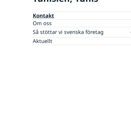
Kontakt
Om oss
Så stöttar vi svenska företag
Vi är en resurs för svenska företag
Aktuellt
Team Sweden
Så kan du få stöd
Svenska företag i Tunisien
Anmäl handelshinder