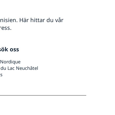
isien. Här hittar du vår
ress.
sök oss
 Nordique
 du Lac Neuchâtel
is