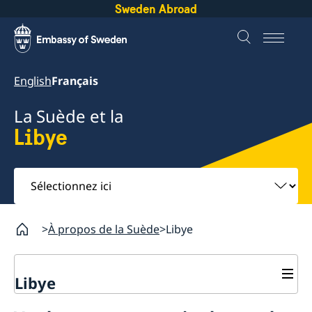
Sweden Abroad
English
Français
La Suède et la
Libye
Sélectionnez
ici
À propos de la Suède
Libye
Libye
Venir en Suède?