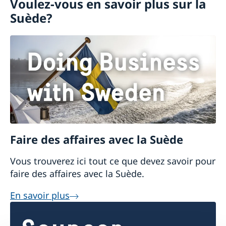
Voulez-vous en savoir plus sur la
Visiter la Suède
Suède?
Déménager à quelqu'un en Suède
Travailler en Suède
Étudier en Suède
Faire des affaires avec la Suède
Vous trouverez ici tout ce que devez savoir pour
faire des affaires avec la Suède.
En savoir plus