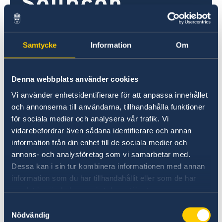
Samtycke
Information
Om
Soupçon d’irrégularités
Denna webbplats använder cookies
Vi använder enhetsidentifierare för att anpassa innehållet
Si vous avez des plaintes ou soupçonnez des
och annonserna till användarna, tillhandahålla funktioner
crimes ou des irrégularités liés aux activités du
för sociala medier och analysera vår trafik. Vi
ministère des Affaires étrangères, vous pouvez
vidarebefordrar även sådana identifierare och annan
le signaler au ministère.
information från din enhet till de sociala medier och
annons- och analysföretag som vi samarbetar med.
Signalez une plainte contre le ministère
Dessa kan i sin tur kombinera informationen med annan
des Affaires étrangères (en anglais)
information som du har tillhandahållit eller som de har
samlat in när du har använt deras tjänster.
Signalez un soupçon de crime ou d’autres
irrégularités (en anglais).
Samtyckesval
Nödvändig