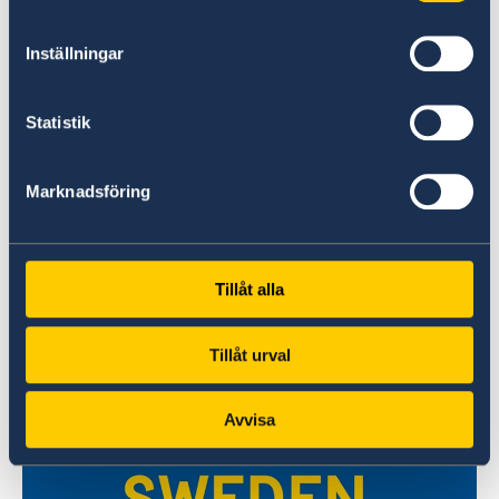
Inställningar
Statistik
Marknadsföring
Un monde à explorer
Le site officiel du tourisme et du voyage en
Tillåt alla
Suède.
En savoir plus
Tillåt urval
Avvisa