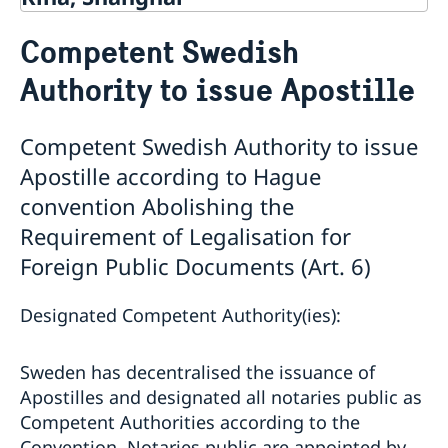
Service till svenskar vid
Competent Swedish
generalkonsulatet
Rösta i Shanghai
Authority to issue Apostille
Pass och ID-kort
Provisoriskt pass
Samordningsnummer
Competent Swedish Authority to issue
Intyg och apostille
Apostille according to Hague
Competent Swedish Authority to issue Apostille
convention Abolishing the
Äktenskapscertifikat
Requirement of Legalisation for
Förnya svenskt körkort
Avgifter
Foreign Public Documents (Art. 6)
Nyheter
Om generalkonsulatet
Designated Competent Authority(ies):
Lediga tjänster
Kontakt och öppettider
Dataskyddspolicy (GDPR)
Sweden has decentralised the issuance of
Så stöttar vi svenska företag
Apostilles and designated all notaries public as
Vi är en resurs för svenska företag
Competent Authorities according to the
Team Sweden
Convention. Notaries public are appointed by