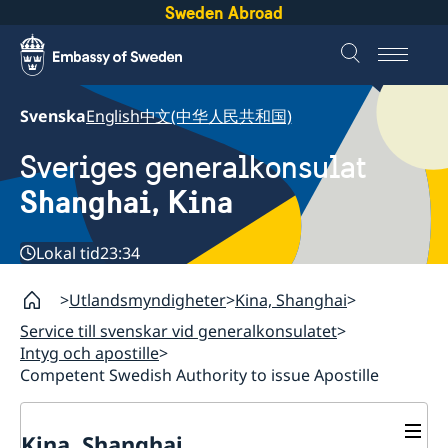
Sweden Abroad
Svenska
English
中文(中华人民共和国)
Sveriges generalkonsulat
Shanghai, Kina
Lokal tid
23:34
Utlandsmyndigheter
Kina, Shanghai
Service till svenskar vid generalkonsulatet
Intyg och apostille
Competent Swedish Authority to issue Apostille
Kina, Shanghai