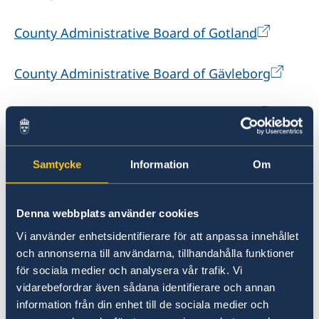
County Administrative Board of Gotland
County Administrative Board of Gävleborg
County Administrative Board of Halland
County Administrative Board of Jämtland
Samtycke
Information
Om
County Administrative Board of Jönköping
Denna webbplats använder cookies
County Administrative Board of Kalmar
Vi använder enhetsidentifierare för att anpassa innehållet
och annonserna till användarna, tillhandahålla funktioner
för sociala medier och analysera vår trafik. Vi
County Administrative Board of Kronoberg
vidarebefordrar även sådana identifierare och annan
information från din enhet till de sociala medier och
County Administrative Board of Norrbotten