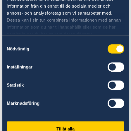
Japansk helgdag
information från din enhet till de sociala medier och
annons- och analysföretag som vi samarbetar med.
19 juni
Dessa kan i sin tur kombinera informationen med annan
Midsommarafton
information som du har tillhandahållit eller som de har
samlat in när du har använt deras tjänster.
21 september
Japansk helgdag
Samtyckesval
Nödvändig
22 september
Japansk helgdag
Inställningar
24 december
Julafton
Statistik
25 december
Marknadsföring
Juldagen
31 december
Nyårsafton
Tillåt alla