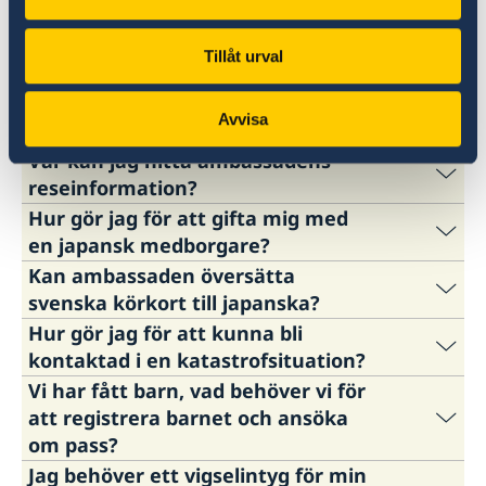
Vanliga frågor
Tillåt urval
Kan jag förnya mitt körkort på
Avvisa
ambassaden?
Var kan jag hitta ambassadens
För att förnya ditt svenska körkort måste du
reseinformation?
vara permanent bosatt i Sverige.
Hur gör jag för att gifta mig med
Transportstyrelsen prövar var du är permanent
På ambassadens hemsida hittar du
en japansk medborgare?
bosatt när det gäller körkortsfrågor.
Mer
ambassadens reseinformation.
Kan ambassaden översätta
information på Transportstyrelsens hemsida
.
Här hittar du information om vigsel inför
svenska körkort till japanska?
japansk myndighet.
Hur gör jag för att kunna bli
Nej, ambassaden gör inga översättningar, vänd
kontaktad i en katastrofsituation?
er direkt till
Japan Automobile Federation
.
Vi har fått barn, vad behöver vi för
I en kris hittar du ambassadens och
att registrera barnet och ansöka
Utrikesdepartementets råd och information till
om pass?
svenska medborgare i
reseinformationen
.
Jag behöver ett vigselintyg för min