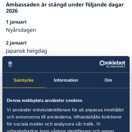
Ambassaden är stängd under följande dagar
2026
1 januari
Nyårsdagen
2 januari
Japansk helgdag
3 april
Långfredagen
Samtycke
Information
Om
6 april
Annandag påsk
Denna webbplats använder cookies
4 maj
Vi använder enhetsidentifierare för att anpassa innehållet
Japansk helgdag
och annonserna till användarna, tillhandahålla funktioner
för sociala medier och analysera vår trafik. Vi
5 maj
vidarebefordrar även sådana identifierare och annan