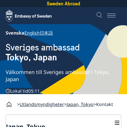
Sweden Abroad
Svenska
English
日本語
Sveriges ambassad
Tokyo, Japan
Välkommen till Sveriges ambassad i Tokyo,
Japan
Lokal tid
05:11
Utlandsmyndigheter
Japan, Tokyo
Kontakt
Japan, Tokyo