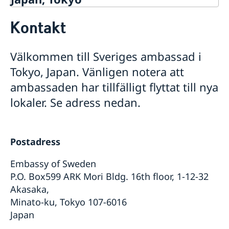
Kontakt
Kontakt
Svenskar i Världen
Om oss
Läkare , tandläkare och veterinär
Ambassadör Viktoria Li
Aktuellt
Välkommen till Sveriges ambassad i
Ambassadens personal
Nyheter
Tokyo, Japan. Vänligen notera att
Kontoret för innovation och forskning (OSI)
Kalendarium
Handel & service till svenska företag
ambassaden har tillfälligt flyttat till nya
Ansökan om nominellt stöd, s.k. kōen
Team Sweden Japan
lokaler. Se adress nedan.
Ambassadbyggnaden
Postadress
Embassy of Sweden
P.O. Box599 ARK Mori Bldg. 16th floor, 1-12-32
Akasaka,
Minato-ku, Tokyo 107-6016
Japan