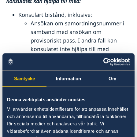
Konsulatet kan hjälpa till med:
Konsulärt bistånd, inklusive:
Ansökan om samordningsnummer i
samband med ansökan om
provisoriskt pass. I andra fall kan
konsulatet inte hjälpa till med
samordningsnummer.
Faderskapsärenden
Dödsfall
Samtycke
Information
Om
Provisoriska pass (för vanliga passärenden
hänvisas till ambassaden i New Delhi)
Röstmottagning (när så beslutats)
Denna webbplats använder cookies
Vi använder enhetsidentifierare för att anpassa innehållet
Konsulatet kan inte hjälpa till med:
och annonserna till användarna, tillhandahålla funktioner
för sociala medier och analysera vår trafik. Vi
Vanliga passärenden
vidarebefordrar även sådana identifierare och annan
Migrationsärenden (inklusive visum,