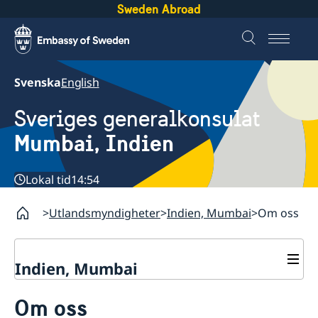
Sweden Abroad
Svenska
English
Sveriges generalkonsulat
Mumbai, Indien
Lokal tid
14:54
Utlandsmyndigheter
Indien, Mumbai
Om oss
Indien, Mumbai
Kontakt
Om oss
Om oss