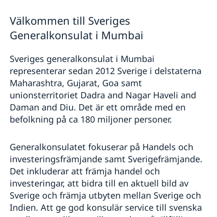
Personal
Så stöttar vi svenska företag
Välkommen till Sveriges
Affärsguide Sverige–Indien 2025
Vi är en resurs för svenska företag
Aktuellt
Affärsklimatstudie 2025/2026
Generalkonsulat i Mumbai
Team Sweden
Rösta i Indien
Nyheter
Så kan du få stöd
Lediga tjänster och praktikplatser
Sveriges generalkonsulat i Mumbai
Svenska företag i Indien
Anmäl handelshinder
representerar sedan 2012 Sverige i delstaterna
Maharashtra, Gujarat, Goa samt
unionsterritoriet Dadra and Nagar Haveli and
Daman and Diu. Det är ett område med en
befolkning på ca 180 miljoner personer.
Generalkonsulatet fokuserar på Handels och
investeringsfrämjande samt Sverigefrämjande.
Det inkluderar att främja handel och
investeringar, att bidra till en aktuell bild av
Sverige och främja utbyten mellan Sverige och
Indien. Att ge god konsulär service till svenska