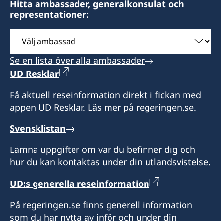
måndag-fredag kl. 10.30-15.00
Öppettider:
Hitta ambassader, generalkonsulat och
representationer:
Tisdag, onsdag och torsdag kl. 10.30-13.30
Konsulära ärenden:
Honorärkonsul
Måndag: 14 - 16
Välj
Upphämtning av UAT-kort:
Tisdag – Fredag: 10 - 12
ambassad
Mr Arun Vasu
Tisdag, onsdag och torsdag kl. 10.30-13.30
Se en lista över alla ambassader
Öppettid:
Assistent
UD Resklar
Måndag – Torsdag: 9 – 17
Honorärkonsul
Mrs Priya Sundararajan
Fredag: 9 – 16.30
Få aktuell reseinformation direkt i fickan med
appen UD Resklar. Läs mer på regeringen.se.
Ms Anjumit Nobis
Generalkonsul
Svensklistan
Assistent
Sven Östberg
Lämna uppgifter om var du befinner dig och
Ms Denise Smith
Assistant
hur du kan kontaktas under din utlandsvistelse.
Ms. Nirmala Mulugu
UD:s generella reseinformation
På regeringen.se finns generell information
som du har nytta av inför och under din