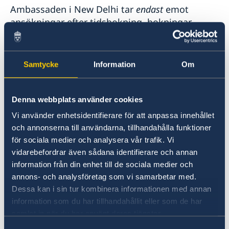
Ambassaden i New Delhi tar
endast
emot
ansökningar efter tidsbokning, bokningar
görs
endast
via webbplatsen.
Olika alternativ för svenskar i utlandet
Samtycke
Information
Om
En svensk medborgare bosatt i utlandet kan
Denna webbplats använder cookies
ansöka om ett nytt pass eller id-kort på olika
sätt:
Vi använder enhetsidentifierare för att anpassa innehållet
och annonserna till användarna, tillhandahålla funktioner
Vid besök i Sverige. Snabbast och billigast
för sociala medier och analysera vår trafik. Vi
är att ansöka under ett besök i Sverige. Du
vidarebefordrar även sådana identifierare och annan
information från din enhet till de sociala medier och
kan vända dig till vilken passmyndighet
annons- och analysföretag som vi samarbetar med.
som helst. Avgiften för ett vanligt pass och
Dessa kan i sin tur kombinera informationen med annan
nationellt ID-kort framgår på
information som du har tillhandahållit eller som de har
Polisens webbplats
. Normalt kan du få
samlat in när du har använt deras tjänster.
det färdiga passet eller id-kortet efter en