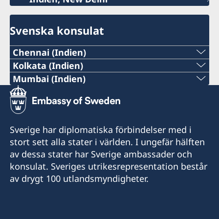
Svenska konsulat
Chennai (Indien)
Tel:
Kolkata (Indien)
Tel:
Mumbai (Indien)
+91 44 2811 2232
Tel:
+91 33 2248 2080
E-post:
+91 98195 14916
E-post:
Sverige har diplomatiska förbindelser med i
chennai@consulateofsweden.in
E-post:
stort sett alla stater i världen. I ungefär hälften
kolkata@consulateofsweden.in
Sveriges honorärkonsulat i Chennai
av dessa stater har Sverige ambassader och
generalkonsulat.mumbai@gov.se
6 Cathedral Road
Sveriges honorärkonsulat i Kolkata
konsulat. Sveriges utrikesrepresentation består
Chennai, 600086
15/B Hemanta Basu Sarani
Sveriges Generalkonsulat i Mumbai
av drygt 100 utlandsmyndigheter.
India
Kolkata 700 001
3 Floor, C – 53, TCG Financial Centre
India
G – Block, BKC, Bandra (E)
Öppettider:
Mumbai – 400098