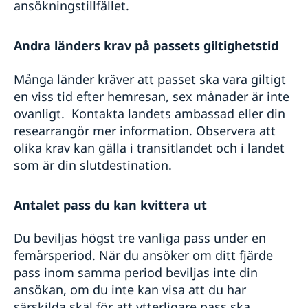
ansökningstillfället.
Terrorism
Naturförhållanden och katastrofer
In- och utresebestämmelser
Andra länders krav på passets giltighetstid
Hälso- och sjukvård
Lokala lagar och sedvänjor
Många länder kräver att passet ska vara giltigt
Kriminalitet och personlig säkerhet
en viss tid efter hemresan, sex månader är inte
Trafiksäkerhet
ovanligt. Kontakta landets ambassad eller din
researrangör mer information. Observera att
olika krav kan gälla i transitlandet och i landet
som är din slutdestination.
Antalet pass du kan kvittera ut
Du beviljas högst tre vanliga pass under en
femårsperiod. När du ansöker om ditt fjärde
pass inom samma period beviljas inte din
ansökan, om du inte kan visa att du har
särskilda skäl för att ytterligare pass ska