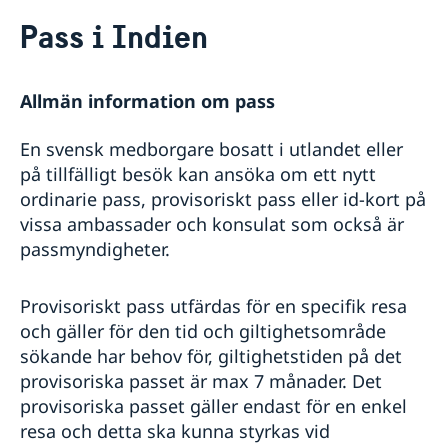
Rösta i Indien
Pass i Indien
Hjälp till svenskar i Indien
Rösta i Indien
Konsulär hjälp
Allmän information om pass
Pass i Indien
Förnyelse av pass eller nationellt ID-kort för barn
En svensk medborgare bosatt i utlandet eller
Akut hjälp
under 18 år
på tillfälligt besök kan ansöka om ett nytt
Ekonomiskt nödställd - Hjälp till självhjälp
Arv i internationella situationer
Förnyelse av pass eller nationellt ID-kort för vuxna
ordinarie pass, provisoriskt pass eller id-kort på
Larmcentraler
Förnyelse av körkort
Förlust av pass
vissa ambassader och konsulat som också är
Gifta sig i Indien
Provisoriskt pass
passmyndigheter.
Viseringar till Indien
Nationellt ID-kort
Surrogat
Samordningsnummer
Legaliseringar
Ansökan om pass och samordningsnummer för barn
Provisoriskt pass utfärdas för en specifik resa
Advokatlista
under 18 år
och gäller för den tid och giltighetsområde
Reseinformation Indien
sökande har behov för, giltighetstiden på det
Service för svenska företag
provisoriska passet är max 7 månader. Det
Ambassaden New Delhi reseinformation
Utvecklingssamarbete
provisoriska passet gäller endast för en enkel
Aktuella händelser
Om olyckan är framme
resa och detta ska kunna styrkas vid
Allmänna säkerhetsläget i Indien