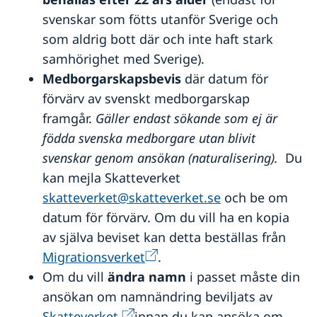
svenskar som fötts utanför Sverige och
som aldrig bott där och inte haft stark
samhörighet med Sverige).
Medborgarskapsbevis
där datum för
förvärv av svenskt medborgarskap
framgår.
Gäller endast sökande som ej är
födda svenska medborgare utan blivit
svenskar genom ansökan (naturalisering).
Du
kan mejla Skatteverket
skatteverket@skatteverket.se
och be om
datum för förvärv. Om du vill ha en kopia
av själva beviset kan detta beställas från
Migrationsverket
.
Om du vill
ändra namn
i passet måste din
ansökan om namnändring beviljats av
Skatteverket
innan du kan ansöka om