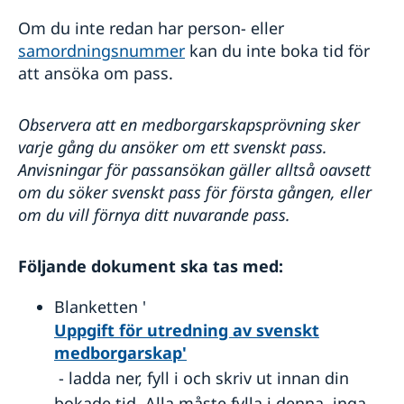
Reseinformation USA
Om du inte redan har person- eller
Aktuella händelser
samordningsnummer
kan du inte boka tid för
Allmänna säkerhetsläget
Råd till resenärer
att ansöka om pass.
In- och utresebestämmelser
Terrorism, kriminalitet och personlig säkerhet
Observera att en medborgarskapsprövning sker
Naturförhållanden och katastrofer
varje gång du ansöker om ett svenskt pass.
Hälso- och sjukvård
Anvisningar för passansökan gäller alltså oavsett
Lokala lagar och sedvänjor
Trafiksäkerhet
om du söker svenskt pass för första gången, eller
om du vill förnya ditt nuvarande pass.
Följande dokument ska tas med:
Blanketten '
Uppgift för utredning av svenskt
medborgarskap'
- ladda ner, fyll i och skriv ut innan din
bokade tid. Alla måste fylla i denna, inga