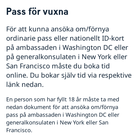
Rösta i USA
Pass för vuxna
Service till svenskar i USA
Rösta i USA
För att kunna ansöka om/förnya
Här kan du förtidsrösta i USA
Ansök om/förnya pass och id-kort
ordinarie pass eller nationellt ID-kort
Pass för vuxna
på ambassaden i Washington DC eller
Pass för barn
på generalkonsulaten i New York eller
Provisoriskt pass
Nationellt ID-kort
San Francisco måste du boka tid
Hämta pass och nationellt ID-kort
online. Du bokar själv tid via respektive
Hur bokar jag av eller ändrar en bokning?
länk nedan.
Hjälp kring medborgarskap
Namn och samordningsnummer för barn födda
Körkort
En person som har fyllt 18 år måste ta med
utomlands
Måste jag boka tid?
nedan dokument för att ansöka om/förnya
Återfå svenskt medborgarskap
Vigsel i USA
pass på ambassaden i Washington DC eller
Dubbelt medborgarskap
Akut hjälp
Förlust och behållande av svenskt medborgarskap
generalkonsulaten i New York eller San
Vad kan du få hjälp med?
Reseinformation
Francisco.
Juridisk hjälp i utlandet
Avgifter