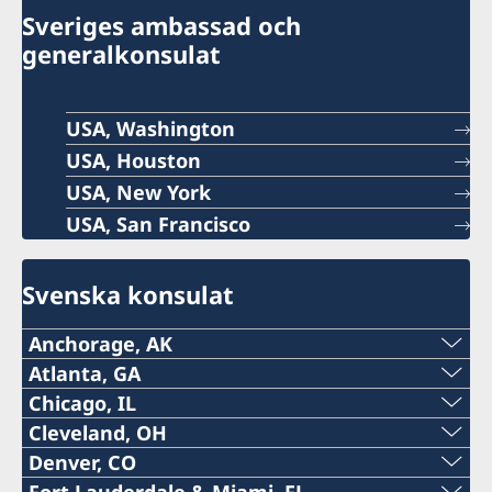
Sveriges ambassad och
generalkonsulat
USA, Washington
USA, Houston
USA, New York
USA, San Francisco
Svenska konsulat
Anchorage, AK
Tel:
Atlanta, GA
Tel:
Chicago, IL
+1 (907) 764-3292
Tel:
Cleveland, OH
+1 (404) 408-7460
Denver, CO
E-post:
Honorärkonsulatet i Cleveland är permanent
+1 (312) 781 6262
Fort Lauderdale & Miami, FL