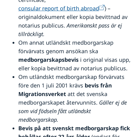
consular report of birth abroad
) –
originaldokument eller kopia bevittnad av
notarius publicus.
Amerikanskt pass är ej
tillräckligt.
Om annat utländskt medborgarskap
förvärvats genom ansökan ska
medborgarskapsbevis
i original visas upp,
eller kopia bevittnad av notarius publicus.
Om utländskt medborgarskap förvärvats
före den 1 juli 2001 krävs
bevis från
Migrationsverket
att det svenska
medborgarskapet återvunnits.
Gäller ej de
som vid födseln fått utländskt
medborgarskap.
Bevis på att svenskt medborgarskap fick
behållas efter 22 års ålder
(endast för