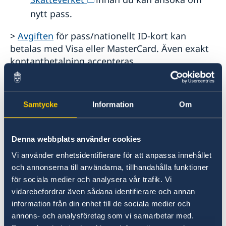
nytt pass.
>
Avgiften
för pass/nationellt ID-kort kan
betalas med Visa eller MasterCard. Även exakt
kontantbetalning accepteras.
> Efter ansökan tar det vanligtvis 2-4 veckor
innan du får ditt nya pass/ID-kort. Det nya
Samtycke
Information
Om
passet/Id-kortet måste upphämtas
personligen. Ta med ditt gamla pass/ID-kort
när du hämtar ut det nya. Om ditt pass/ID-kort
Denna webbplats använder cookies
har gått ut, ta med annan giltig id-handling.
Vi använder enhetsidentifierare för att anpassa innehållet
och annonserna till användarna, tillhandahålla funktioner
för sociala medier och analysera vår trafik. Vi
> Det nya passet kan hämtas på valfritt svenskt
vidarebefordrar även sådana identifierare och annan
konsulat/ambassad i USA eller annan svensk
information från din enhet till de sociala medier och
ambassad/konsulat i världen eller på en
annons- och analysföretag som vi samarbetar med.
polisstation i Sverige för en extra
avgift
.