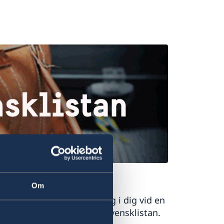
istelse
Om
mbassaden ska kunna få tag i dig vid en
det kan du anmäla dig till svensklistan.