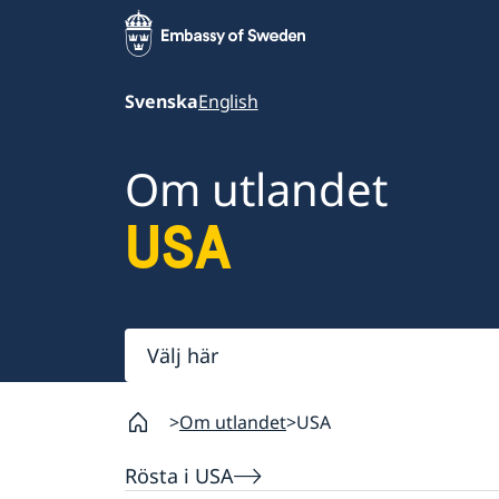
Svenska
English
Om utlandet
USA
Välj
här
Om utlandet
USA
Rösta i USA