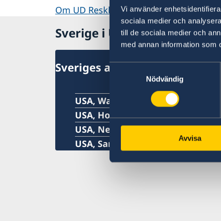
Om UD Resklar på regeringen.se
Vi använder enhetsidentifierar
sociala medier och analysera 
Sverige i USA
till de sociala medier och a
med annan information som du 
Sveriges ambassad och genera
Samtyckesval
Nödvändig
USA, Washington
USA, Houston
USA, New York
Avvisa
USA, San Francisco