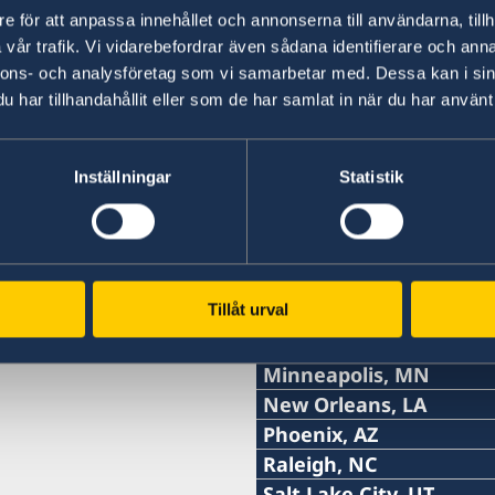
Anmäl dig till svensklista
e för att anpassa innehållet och annonserna till användarna, tillh
vår trafik. Vi vidarebefordrar även sådana identifierare och anna
nnons- och analysföretag som vi samarbetar med. Dessa kan i sin
har tillhandahållit eller som de har samlat in när du har använt 
Svenska konsulat
lkonsulat
Inställningar
Statistik
Anchorage, AK
Tel:
Atlanta, GA
Tel:
Chicago, IL
+1 (907) 764-3292
Tel:
Cleveland, OH
+1 (404) 408-7460
Tillåt urval
Denver, CO
E-post:
Honorärkonsulatet i Clev
+1 (312) 781 6262
Fort Lauderdale & Miam
E-post:
kontakta Sveriges ambas
Honorärkonsulatet i Denver
anchorage@consulateof
Tel:
Minneapolis, MN
E-post:
kontakta Sveriges ambas
atlanta@consulateofswe
Tel:
New Orleans, LA
2925 Debarr Road, suite 
+1 (954) 467 3507
chicago@consulateofswe
Tel:
Phoenix, AZ
Anchorage, AK 99508
One Ameris Center
+1 (612) 870 3377
Tel:
Raleigh, NC
E-post:
USA
3490 Piedmont Road, sui
5211 North Clark Street
+ 1 (504) 460-2825
Tel:
Salt Lake City, UT