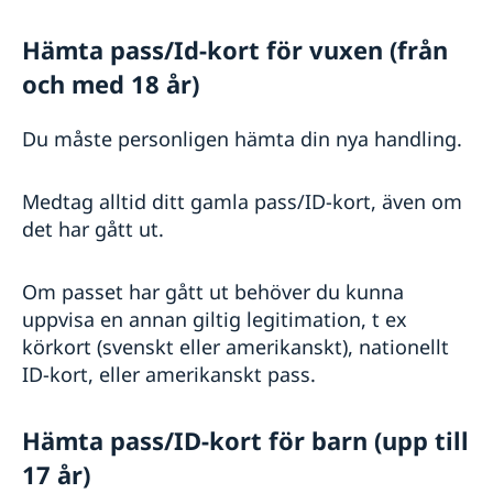
Naturförhållanden och katastrofer
Hälso- och sjukvård
Hämta pass/Id-kort för vuxen (från
Lokala lagar och sedvänjor
Trafiksäkerhet
och med 18 år)
Du måste personligen hämta din nya handling.
Medtag alltid ditt gamla pass/ID-kort, även om
det har gått ut.
Om passet har gått ut behöver du kunna
uppvisa en annan giltig legitimation, t ex
körkort (svenskt eller amerikanskt), nationellt
ID-kort, eller amerikanskt pass.
Hämta pass/ID-kort för barn (upp till
17 år)