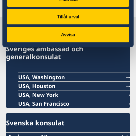
Senast uppdaterad 05 feb. 2024, 14.31
Tillåt urval
Sverige i USA
Avvisa
Sveriges ambassad och
generalkonsulat
USA, Washington
USA, Houston
USA, New York
USA, San Francisco
Svenska konsulat