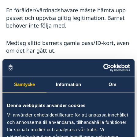
En förälder/vårdnadshavare måste hämta upp
passet och uppvisa giltig legitimation. Barnet
behöver inte följa med.
Medtag alltid barnets gamla pass/ID-kort, även
om det har gått ut.
Hämta ditt nya pass/ID-kort -
tidsbokning och besökstider
Samtycke
Information
Om
När din nya handling anlänt till den
upphämtningsort du angav i ansökan kommer
Denna webbplats använder cookies
du att få en e-post som bekräftar detta.
Vi använder enhetsidentifierare för att anpassa innehållet
och annonserna till användarna, tillhandahålla funktioner
Hämta ut pass/körkort på ambassaden i
för sociala medier och analysera vår trafik. Vi
Washington DC under ordinarie öppettider
vidarebefordrar även sådana identifierare och annan