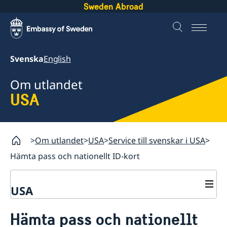
Sweden Abroad
Svenska
English
Om utlandet
USA
Om utlandet
USA
Service till svenskar i USA
Hämta pass och nationellt ID-kort
USA
Rösta i USA
Hämta pass och nationellt
Service till svenskar i USA