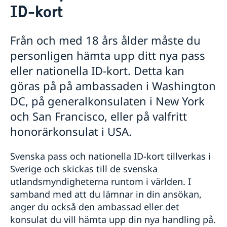
ID-kort
Rösta i USA
Här kan du förtidsrösta i USA
Ansök om/förnya pass och id-kort
Från och med 18 års ålder måste du
Pass för vuxna
Hämta pass och nationellt ID-kort
personligen hämta upp ditt nya pass
Pass för barn
Hur bokar jag av eller ändrar en bokning?
Provisoriskt pass
eller nationella ID-kort. Detta kan
Hjälp kring medborgarskap
Nationellt ID-kort
göras på på ambassaden i Washington
Namn och samordningsnummer för barn födda
Körkort
utomlands
Måste jag boka tid?
DC, på generalkonsulaten i New York
Återfå svenskt medborgarskap
Vigsel i USA
och San Francisco, eller på valfritt
Dubbelt medborgarskap
Akut hjälp
Förlust och behållande av svenskt medborgarskap
honorärkonsulat i USA.
Vad kan du få hjälp med?
Reseinformation
Juridisk hjälp i utlandet
Avgifter
Svenska pass och nationella ID-kort tillverkas i
Reseinformation USA
Sverige och skickas till de svenska
Aktuella händelser
utlandsmyndigheterna runtom i världen. I
Allmänna säkerhetsläget
samband med att du lämnar in din ansökan,
Råd till resenärer
In- och utresebestämmelser
anger du också den ambassad eller det
Terrorism, kriminalitet och personlig säkerhet
konsulat du vill hämta upp din nya handling på.