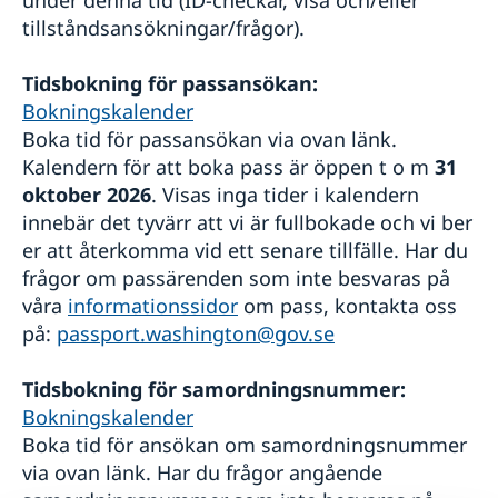
under denna tid (ID-checkar, visa och/eller
tillståndsansökningar/frågor).
Tidsbokning för passansökan:
Bokningskalender
Boka tid för passansökan via ovan länk.
Kalendern för att boka pass är öppen t o m
31
oktober 2026
. Visas inga tider i kalendern
innebär det tyvärr att vi är fullbokade och vi ber
er att återkomma vid ett senare tillfälle. Har du
frågor om passärenden som inte besvaras på
våra
informationssidor
om pass, kontakta oss
på:
passport.washington@gov.se
Tidsbokning för samordningsnummer:
Bokningskalender
Boka tid för ansökan om samordningsnummer
via ovan länk. Har du frågor angående