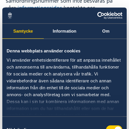
samordningsnummer som inte besvaras på
våra
informationssidor
, kontakta oss
på:
ambassaden.washington-
samordningsnummer@gov.se
Samtycke
Information
Om
Om du befinner dig i en konsulär nödsituation,
vänligen kontakta oss per telefon.
Denna webbplats använder cookies
Vid frågor om migration och
Vi använder enhetsidentifierare för att anpassa innehållet
viseringsärenden:
och annonserna till användarna, tillhandahålla funktioner
visa.washington@gov.se.
Visumlinjen för frågor
för sociala medier och analysera vår trafik. Vi
gällande viseringsärenden har telefontid
vidarebefordrar även sådana identifierare och annan
onsdagar mellan kl 13.30 -14.30 på
information från din enhet till de sociala medier och
telefonnummer
202-467-2694
.
annons- och analysföretag som vi samarbetar med.
Dessa kan i sin tur kombinera informationen med annan
information som du har tillhandahållit eller som de har
Ambassadens helgdagar under 2026
samlat in när du har använt deras tjänster.
Samtyckesval
1 januari