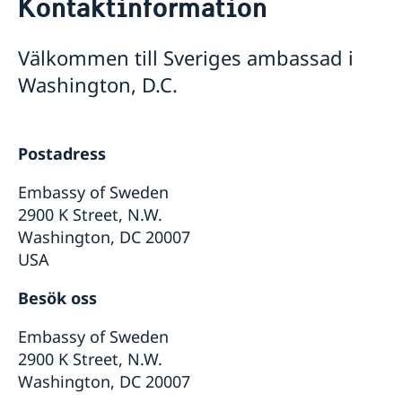
Kontaktinformation
Om oss
Lediga tjänster
Så stöttar vi svenska företag
Välkommen till Sveriges ambassad i
Praktiktjänstgöring
Vi är en resurs för svenska företag
Främjarverksamhet
Dataskyddspolicy (GDPR)
Washington, D.C.
Team Sweden
Aktuellt
Så kan du få stöd
Nyheter
Svenska företag i USA
Besök till Vita huset
Anmäl handelshinder
Postadress
Embassy of Sweden
2900 K Street, N.W.
Washington, DC 20007
USA
Besök oss
Embassy of Sweden
2900 K Street, N.W.
Washington, DC 20007