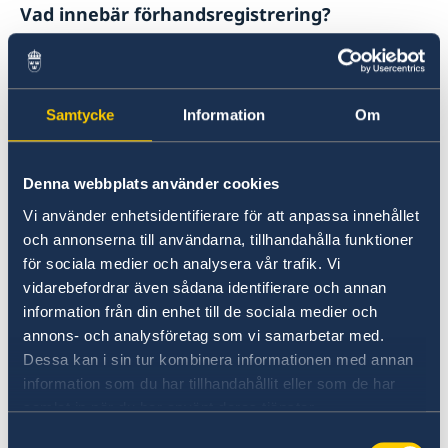
Vad innebär förhandsregistrering?
Med appen kan du som är medborgare i ett
land utanför EU:
Samtycke
Information
Om
Förhandsregistrera uppgifter från ditt pass
Ladda upp ett ansiktsfoto (biometriskt
Denna webbplats använder cookies
foto)
Vi använder enhetsidentifierare för att anpassa innehållet
Fylla i ett frågeformulär om inresevillkor
och annonserna till användarna, tillhandahålla funktioner
Göra detta inom 72 timmar innan inresa
för sociala medier och analysera vår trafik. Vi
eller utresa till/från Schengenområdet
vidarebefordrar även sådana identifierare och annan
information från din enhet till de sociala medier och
Appen är frivillig att använda, men kan spara
annons- och analysföretag som vi samarbetar med.
tid vid gränsen genom att vissa uppgifter redan
Dessa kan i sin tur kombinera informationen med annan
finns registrerade när du anländer.
information som du har tillhandahållit eller som de har
samlat in när du har använt deras tjänster.
Var laddar jag ner appen?
Samtyckesval