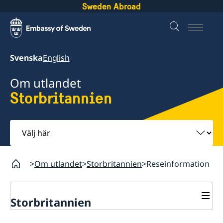
Sweden Abroad
Svenska
English
Om utlandet
Storbritannien
Välj
här
Om utlandet
Storbritannien
Reseinformation
Storbritannien
Rösta i Storbritannien