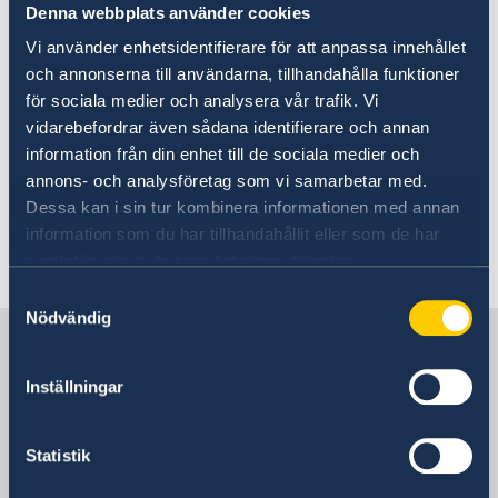
Denna webbplats använder cookies
och tips inför din utlandsresa och information
om vilken hjälp du kan få av UD i olika
Vi använder enhetsidentifierare för att anpassa innehållet
situationer.
och annonserna till användarna, tillhandahålla funktioner
för sociala medier och analysera vår trafik. Vi
UD:s reseinformation på
vidarebefordrar även sådana identifierare och annan
regeringen.se
information från din enhet till de sociala medier och
annons- och analysföretag som vi samarbetar med.
Ladda ner appen UD Resklar
Dessa kan i sin tur kombinera informationen med annan
information som du har tillhandahållit eller som de har
Ladda ner UD Resklar på Google Play
samlat in när du har använt deras tjänster.
Ladda ner UD Resklar på iTunes
Samtyckesval
Nödvändig
Sverige i Storbritannien
Inställningar
Sveriges ambassad
Statistik
Storbritannien, London