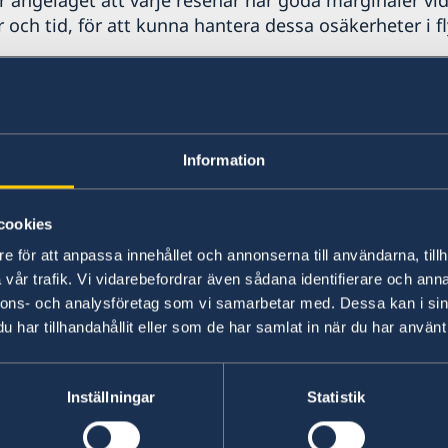
r angeläget att varje resenär har goda marginaler vid
 och tid, för att kunna hantera dessa osäkerheter i fl
 04 maj 2026
Information
cookies
e för att anpassa innehållet och annonserna till användarna, tillh
Credits: Simon
Cre
vår trafik. Vi vidarebefordrar även sådana identifierare och anna
Paulin/imagebank.sweden.se
Pa
nnons- och analysföretag som vi samarbetar med. Dessa kan i sin
har tillhandahållit eller som de har samlat in när du har använt 
Pass & konsulära ärenden
Mi
Information om service till svenskar om
Vis
Inställningar
Statistik
medborgarskap, samordningsnummer,
arb
pass m.m.
Sve