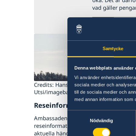
öka. Det är därfö
vad gäller pengar
Senast uppdaterad
Samtycke
Denna webbplats använder 
Vi använder enhetsidentifierar
Credits: Hans-Olof
sociala medier och analysera 
Utsi/imagebank.sweden.se
till de sociala medier och a
med annan information som du 
Reseinformation
Samtyckesval
Ambassaden uppdaterar löpande
Nödvändig
reseinformation om Storbritannien och
aktuella händelser.