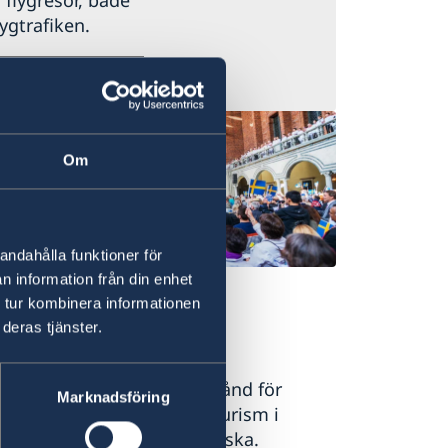
 flygresor, både
ygtrafiken.
Om
andahålla funktioner för
dits: Simon
n information från din enhet
ulin/imagebank.sweden.se
 tur kombinera informationen
deras tjänster.
gration till Sverige
eringar och uppehållstillstånd för
Marknadsföring
ete, boende, studier och turism i
rige. Information på engelska.