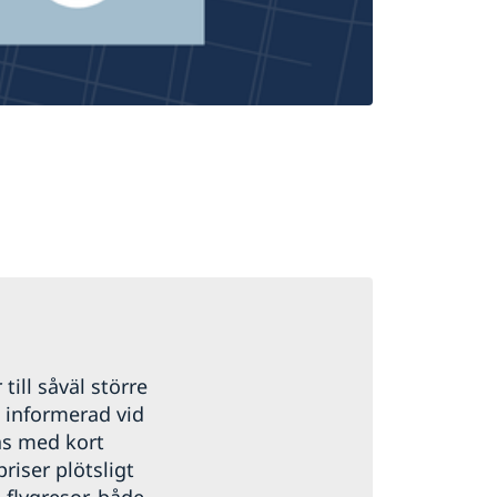
 till såväl större
g informerad vid
as med kort
priser plötsligt