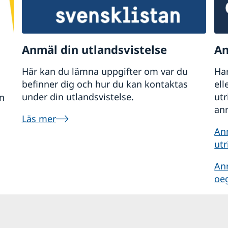
till ett annat land ska även detta registreras hos Sk
 körkort för bosatt i Storbritannien kan komma att ä
Anmäl din utlandsvistelse
An
Här kan du lämna uppgifter om var du
Har
befinner dig och hur du kan kontaktas
ell
under din utlandsvistelse.
ut
ån
anm
Läs mer
An
utr
An
oe