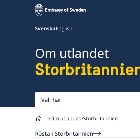
Svenska
English
Om utlandet
Storbritannie
Välj
här
Om utlandet
Storbritannien
Rösta i Storbritannien