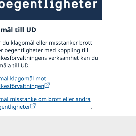
atteverket,
här finns mer information
.
ndras i samband med brexit,
mäl till UD
 du klagomål eller misstänker brott
er oegentligheter med koppling till
rikesförvaltningens verksamhet kan du
äla till UD.
mäl klagomål mot
ikesförvaltningen
mäl misstanke om brott eller andra
gentligheter
.