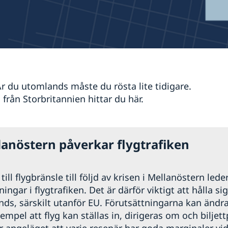
Är du utomlands måste du rösta lite tidigare.
från Storbritannien hittar du här.
lanöstern påverkar flygtrafiken
ill flygbränsle till följd av krisen i Mellanöstern leder
ngar i flygtrafiken. Det är därför viktigt att hålla si
nds, särskilt utanför EU. Förutsättningarna kan ändr
xempel att flyg kan ställas in, dirigeras om och biljett