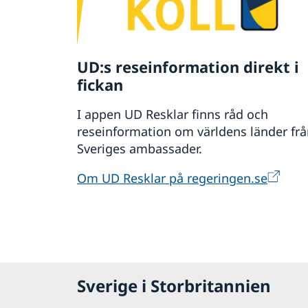
Om du flyttar inom Storbritannien eller 
OBS! Ändringar vad gäller förnyelse av
se även information här.
UD:s reseinformation direkt i
fickan
I appen UD Resklar finns råd och
reseinformation om världens länder fr
Sveriges ambassader.
Om UD Resklar på regeringen.se
Sverige i Storbritannien