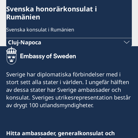
Svenska honorärkonsulat i
Rumänien
Svenska konsulat i Rumänien
Cluj-Napoca
Sveriges Honorärkonsulat
+40 720 660620
Sverige har diplomatiska förbindelser med i
info@consulateofswedencluj.org
stort sett alla stater i världen. I ungefär hälften
av dessa stater har Sverige ambassader och
carl.widell@consulateofswedencluj.org
konsulat. Sveriges utrikesrepresentation består
Sveriges honorärkonsulat / Consulate of
av drygt 100 utlandsmyndigheter.
Sweden
Strada Republicii 10
400015 Cluj-Napoca
Hitta ambassader, generalkonsulat och