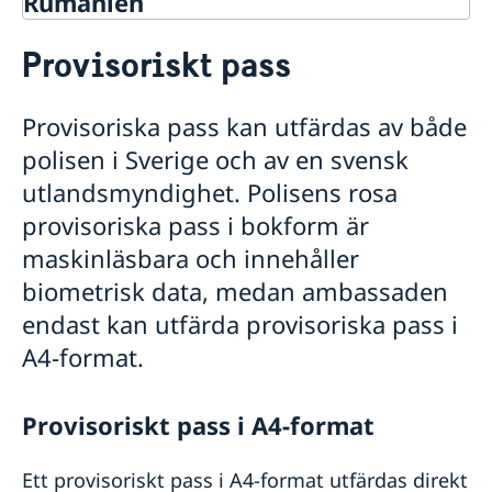
Rumänien
Rösta i Rumänien
Provisoriskt pass
Hjälp till svenskar i Rumänien
Rösta i Rumänien
Provisoriska pass kan utfärdas av både
Akut hjälp
polisen i Sverige och av en svensk
Ekonomiskt nödställd
Pass och nationellt id-kort
Hälso- och sjukvård
utlandsmyndighet. Polisens rosa
Ansökan om pass/ID-kort för vuxna
provisoriska pass i bokform är
Ansökan om pass/ID-kort för barn under 18 år
Beställning av samordningsnummer samt
maskinläsbara och innehåller
namnanmälan
biometrisk data, medan ambassaden
Provisoriskt pass
endast kan utfärda provisoriska pass i
Hjälp kring medborgarskap
A4-format.
Om svenskt medborgarskap
Gifta sig i Rumänien
Avgifter
Reseinformation
Provisoriskt pass i A4-format
Service för svenska företag
Inför resan
Ett provisoriskt pass i A4-format utfärdas direkt
Se till att vara försäkrad
Handel med utlandet