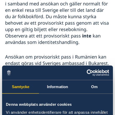
Ambassadens reseinformation
i samband med ansökan och gäller normalt för
Att resa med psykisk ohälsa
Anmäla handelshinder
Aktuella händelser
Landfakta Rumänien
en enkel resa till Sverige eller till det land där
Terrorism och turism
Allmänna säkerhetsläget
Om olyckan är framme
du är folkbokförd. Du måste kunna styrka
Terrorism
Anmäla sexuella övergrepp mot barn?
behovet av ett provisoriskt pass genom att visa
Naturförhållanden och katastrofer
upp en giltig biljett eller resebokning.
In- och utresebestämmelser
Jordbävningsberedskap
Observera att ett provisoriskt pass
inte
kan
Hälso- och sjukvård
användas som identitetshandling.
Kriminalitet och personlig säkerhet
Trafiksäkerhet
Resa i landet
Ansökan om provisoriskt pass i Rumänien kan
endast göras vid Sveriges ambassad i Bukarest.
För att ansöka om ett provisoriskt pass
behöver du:
Samtycke
Information
Om
Uppfylla samma krav och ha samma
dokument som krävs för ett ordinarie
Denna webbplats använder cookies
pass för vuxna
, eller
pass för barn
om
Vi använder enhetsidentifierare för att anpassa innehållet