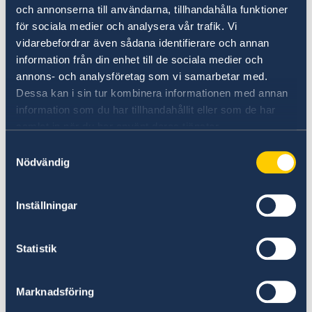
resenären är under 18 år
och annonserna till användarna, tillhandahålla funktioner
Uppvisa din flygbiljett som bevis på din
för sociala medier och analysera vår trafik. Vi
nära förestående resa
vidarebefordrar även sådana identifierare och annan
information från din enhet till de sociala medier och
Om ditt ordinarie pass är
annons- och analysföretag som vi samarbetar med.
stulet/förkommet ska du ta med en
Dessa kan i sin tur kombinera informationen med annan
upprättad polisanmälan
information som du har tillhandahållit eller som de har
Betala ansökningsavgiften i samband med
samlat in när du har använt deras tjänster.
ansökan
Samtyckesval
Nödvändig
Den sökande måste själv kontrollera om det
land man tänker resa till godkänner
provisoriska pass i A4-format. Denna
Inställningar
information får du enklast genom att kontakta
respektive lands ambassad.
Statistik
Observera att ordinarie pass kommer att
Marknadsföring
återkallas och spärras när ett provisoriskt pass