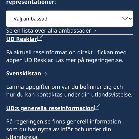
representationer:
Expeditionstid:
måndag-fredag. Ring för tidsbokning.
Välj
ambassad
Honorärkonsul
Se en lista över alla ambassader
Carl Widell
UD Resklar
Få aktuell reseinformation direkt i fickan med
appen UD Resklar. Läs mer på regeringen.se.
Svensklistan
Lämna uppgifter om var du befinner dig och
hur du kan kontaktas under din utlandsvistelse.
UD:s generella reseinformation
På regeringen.se finns generell information
som du har nytta av inför och under din
utlandsresa.