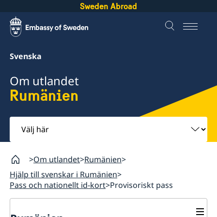
Sweden Abroad
Svenska
Om utlandet
Rumänien
Välj
här
Om utlandet
Rumänien
Hjälp till svenskar i Rumänien
Pass och nationellt id-kort
Provisoriskt pass