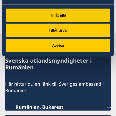
utfärdas.
Läs mer om hur vi behandlar dina
Tillåt alla
personuppgifter.
Tillåt urval
Sverige i Rumänien
Avvisa
Svenska utlandsmyndigheter i
Rumänien
Här hittar du en länk till Sveriges ambassad i
Rumänien.
Rumänien, Bukarest