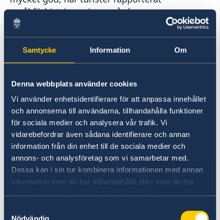
språkförbistringar inom vården.
EU-kortet
Samtycke
Information
Om
Ta med det europeiska sjukförsäkringskortet
(EU-kortet) vid resa till Kroatien och andra EU-
Denna webbplats använder cookies
länder. Kortet visar att du är inskriven i svenska
Försäkringskassan. Det ger dig rätt till
Vi använder enhetsidentifierare för att anpassa innehållet
nödvändig sjukvård till samma pris som för de
och annonserna till användarna, tillhandahålla funktioner
boende i landet. Läs mer och beställ ditt EU-
för sociala medier och analysera vår trafik. Vi
kort på
vidarebefordrar även sådana identifierare och annan
EU-kort och vård utomlands-
information från din enhet till de sociala medier och
annons- och analysföretag som vi samarbetar med.
(forsakringskassan.se)
Dessa kan i sin tur kombinera informationen med annan
. Spara alltid kvitton och kontakta
information som du har tillhandahållit eller som de har
Försäkringskassan för eventuell ersättning i
samlat in när du har använt deras tjänster.
efterhand.
Samtyckesval
Nödvändig