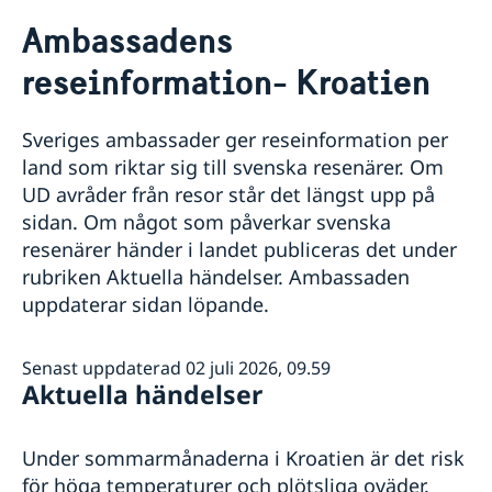
Rösta i Kroatien
Ambassadens
Hjälp till svenskar i Kroatien
reseinformation- Kroatien
Rösta i Kroatien
Reseinformation
Om olyckan är framme
Ambassadens reseinformation- Kroatien
Svenskt medborgarskap
Sveriges ambassader ger reseinformation per
Aktuella händelser
Inför resan till Kroatien
Behåll svenskt medborgarskap
land som riktar sig till svenska resenärer. Om
Pass i Kroatien
Allmänna säkerhetsläget i Kroatien
Registrera nyfödd
Se till att vara försäkrad
UD avråder från resor står det längst upp på
Terrorism i Kroatien
Pass och Nationellt ID-kort för vuxna
Förnyelse av körkort
Resa som minderårig
sidan. Om något som påverkar svenska
Naturförhållanden och katastrofer
Pass och Nationellt ID-kort för minderåriga
Gifta sig i Kroatien
Resa med husdjur
In- och utresebestämmelser
resenärer händer i landet publiceras det under
Förlust av pass eller nationell id-handling
Juridisk hjälp i Kroatien
Resa med medicin
Hälso- och sjukvård i Kroatien
Provisoriskt pass
rubriken Aktuella händelser. Ambassaden
Frihetsberövad i Kroatien
Resa med snus
Lokala lagar och sedvänjor
Samordningsnummer och namnanmälan
Levnadsintyg i Kroatien
uppdaterar sidan löpande.
Anmäl din utlandsvistelse- Svensklistan
Kriminalitet och personlig säkerhet
Avgifter
Arv i Kroatien
Trafiksäkerhet
Kriser och katastrofer
Försäkringsskydd
Senast uppdaterad 02 juli 2026, 09.59
Aktuella händelser
Nyheter på engelska i Kroatien
Under sommarmånaderna i Kroatien är det risk
för höga temperaturer och plötsliga oväder.