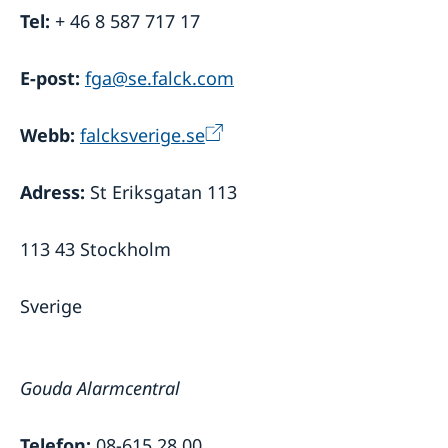
Tel:
+ 46 8 587 717 17
E-post:
fga@se.falck.com
Webb:
falcksverige.se
Adress:
St Eriksgatan 113
113 43 Stockholm
Sverige
Gouda Alarmcentral
Telefon:
08-615 28 00