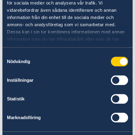
för sociala medier och analysera vår trafik. Vi
vidarebefordrar även sådana identifierare och annan
information från din enhet till de sociala medier och
annons- och analysföretag som vi samarbetar med.
UD:s reseinformation direkt i fickan
Dessa kan i sin tur kombinera informationen med annan
information som du har tillhandahållit eller som de har
I appen UD Resklar finns råd och
samlat in när du har använt deras tjänster.
reseinformation om världens länder från
Samtyckesval
Sveriges ambassader.
Nödvändig
Om UD Resklar på regeringen.se
Inställningar
Statistik
Marknadsföring