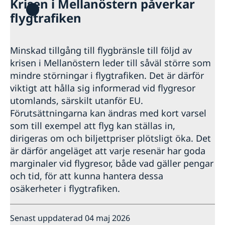
Krisen i Mellanöstern påverkar
Hjälp till svenskar i Kroatien
flygtrafiken
Rösta i Kroatien
Reseinformation
Om olyckan är framme
Inför resan till Kroatien
Ambassadens reseinformation- Kroatien
Svenskt medborgarskap
Minskad tillgång till flygbränsle till följd av
Aktuella händelser
Se till att vara försäkrad
krisen i Mellanöstern leder till såväl större som
Behåll svenskt medborgarskap
Pass i Kroatien
Allmänna säkerhetsläget i Kroatien
Resa som minderårig
Registrera nyfödd
mindre störningar i flygtrafiken. Det är därför
Terrorism i Kroatien
Pass och Nationellt ID-kort för vuxna
Förnyelse av körkort
Resa med husdjur
viktigt att hålla sig informerad vid flygresor
Naturförhållanden och katastrofer
Pass och Nationellt ID-kort för minderåriga
Gifta sig i Kroatien
Resa med medicin
utomlands, särskilt utanför EU.
In- och utresebestämmelser
Förlust av pass eller nationell id-handling
Juridisk hjälp i Kroatien
Resa med snus
Förutsättningarna kan ändras med kort varsel
Hälso- och sjukvård i Kroatien
Provisoriskt pass
Frihetsberövad i Kroatien
Anmäl din utlandsvistelse- Svensklistan
Lokala lagar och sedvänjor
som till exempel att flyg kan ställas in,
Samordningsnummer och namnanmälan
Levnadsintyg i Kroatien
Kriminalitet och personlig säkerhet
Avgifter
dirigeras om och biljettpriser plötsligt öka. Det
Arv i Kroatien
Trafiksäkerhet
är därför angeläget att varje resenär har goda
Kriser och katastrofer
Försäkringsskydd
marginaler vid flygresor, både vad gäller pengar
Nyheter på engelska i Kroatien
och tid, för att kunna hantera dessa
osäkerheter i flygtrafiken.
Senast uppdaterad 04 maj 2026