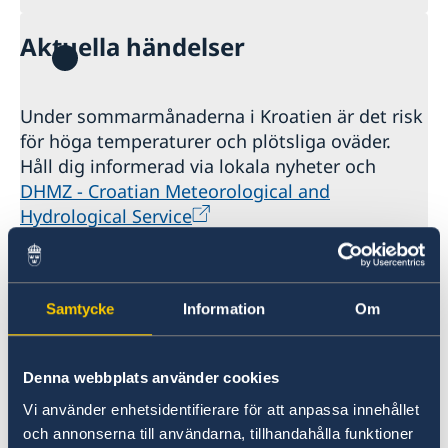
Aktuella händelser
Under sommarmånaderna i Kroatien är det risk
för höga temperaturer och plötsliga oväder.
Håll dig informerad via lokala nyheter och
DHMZ - Croatian Meteorological and
Hydrological Service
Ambassadens reseinformation
Samtycke
Information
Om
Senast uppdaterad 02 juli 2026, 09.59
Denna webbplats använder cookies
Vi använder enhetsidentifierare för att anpassa innehållet
och annonserna till användarna, tillhandahålla funktioner