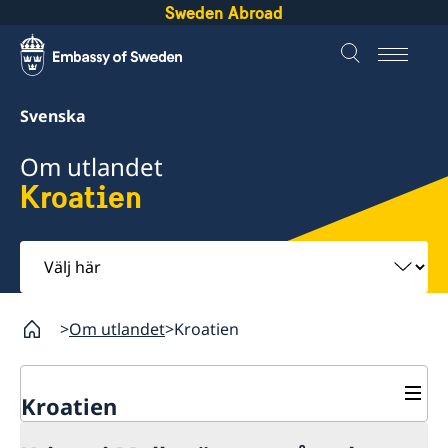
Sweden Abroad
Svenska
Om utlandet
Kroatien
Välj
här
Om utlandet
Kroatien
Kroatien
Rösta i Kroatien