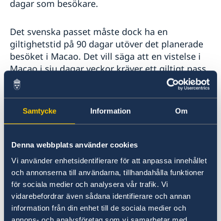
dagar som besökare.
Det svenska passet måste dock ha en
giltighetstid på 90 dagar utöver det planerade
besöket i Macao. Det vill säga att en vistelse i
Macao i sju dagar veckor kräver ett giltigt pass
i 7 + 90 = 97 dagar vid inresa.
För frågor om inreseregler, viseringar och
Samtycke
Information
Om
uppehållstillstånd hänvisas till
Macao SAR Government Portal
.
Denna webbplats använder cookies
Visering till Fastlandskina
Vi använder enhetsidentifierare för att anpassa innehållet
och annonserna till användarna, tillhandahålla funktioner
för sociala medier och analysera vår trafik. Vi
Svenska medborgare som reser till
vidarebefordrar även sådana identifierare och annan
Fastlandskina för affärs-, turism-, familje- och
information från din enhet till de sociala medier och
vänskapsbesök, utbyten och transitändamål
annons- och analysföretag som vi samarbetar med.