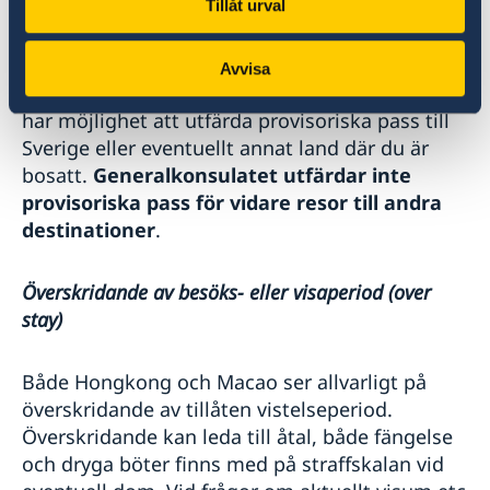
Tillåt urval
Hongkong eller Macao för att senare resa
vidare i Asien är det viktigt att du kontrollerar
ditt pass innan avresan. Observera att vid
Avvisa
Sveriges generalkonsulat i Hongkong endast
har möjlighet att utfärda provisoriska pass till
Sverige eller eventuellt annat land där du är
bosatt.
Generalkonsulatet utfärdar inte
provisoriska pass för vidare resor till andra
destinationer
.
Överskridande av besöks- eller visaperiod (over
stay)
Både Hongkong och Macao ser allvarligt på
överskridande av tillåten vistelseperiod.
Överskridande kan leda till åtal, både fängelse
och dryga böter finns med på straffskalan vid