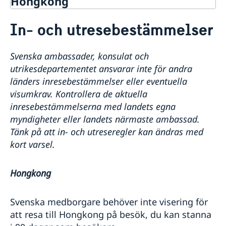
Hongkong
Rösta i Hongkong
In- och utresebestämmelser
Hjälp till svenskar i Hongkong
Rösta i Hongkong
Reseinformation
Svenska ambassader, konsulat och
Samordningsnummer
Generalkonsulatets reseinformation
utrikesdepartementet ansvarar inte för andra
Pass/ID-kort i Hongkong
Aktuella händelser
länders inresebestämmelser eller eventuella
Provisoriskt pass
Avgifter
Hälso- och sjukvård
visumkrav. Kontrollera de aktuella
Checklista: Ansökan om pass/ID-kort vuxna (över 18
Gifta sig i Hongkong
In- och utresebestämmelser
inresebestämmelserna med landets egna
år)
Förnyande av svenskt körkort
Kriminalitet och personlig säkerhet
myndigheter eller landets närmaste ambassad.
Checklista: Ansökan om pass/ID-kort barn (under 18
Levnadsintyg
Lokala lagar och sedvänjor
år)
Tänk på att in- och utreseregler kan ändras med
Nödsituation
Naturförhållanden och katastrofer
Migrationsärenden för icke-svenska medborgare
kort varsel.
Terrorism
Trafiksäkerhet
Kriser och katastrofer
Hongkong
Svenska medborgare behöver inte visering för
att resa till Hongkong på besök, du kan stanna