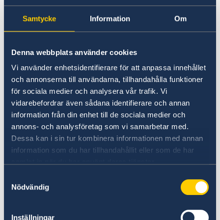
smittsamma sjukdomar finns på
webbplatsen för Institutet för hälsa och välfärd
Samtycke
Information
Om
(THL)
.
Denna webbplats använder cookies
Vi använder enhetsidentifierare för att anpassa innehållet
Lokala lagar och sedvänjor
och annonserna till användarna, tillhandahålla funktioner
för sociala medier och analysera vår trafik. Vi
Det är viktigt att respektera lokala lagar och
vidarebefordrar även sådana identifierare och annan
sedvänjor. Svensk lag gäller bara i Sverige.
information från din enhet till de sociala medier och
annons- och analysföretag som vi samarbetar med.
Kriminalitet och personlig
Dessa kan i sin tur kombinera informationen med annan
säkerhet
information som du har tillhandahållit eller som de har
samlat in när du har använt deras tjänster.
Finland är ett tryggt land att resa i, men man
Samtyckesval
bör som alltid vara försiktig med pengar,
Nödvändig
kreditkort och värdeföremål. Resenären är
alltid ansvarig för sin egen säkerhet.
Inställningar