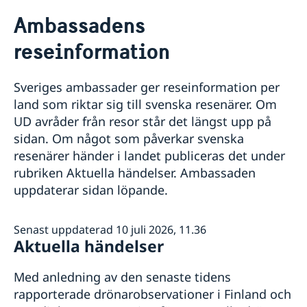
Rösta i Finland
Ambassadens
Hjälp till svenskar i Finland
reseinformation
Rösta i Finland
Reseinformation
Pass och nationellt id-kort
Ambassadens reseinformation
Ansökan om pass
Samordningsnummer
Sveriges ambassader ger reseinformation per
Aktuella händelser
Om olyckan är framme
Ansökan om nationellt id-kort
Svenskt medborgarskap
land som riktar sig till svenska resenärer. Om
Allmänna säkerhetsläget
Service för svenska företag
Utlämnande av färdigt pass/nationellt id-kort
Namnändring
UD avråder från resor står det längst upp på
Terrorism
Provisoriska pass
Förnyelse av körkort
Business Sweden i Finland
sidan. Om något som påverkar svenska
Naturförhållanden och katastrofer
Pension och levnadsintyg
Anmäla handelshinder
In- och utresebestämmelser
resenärer händer i landet publiceras det under
Vigsel i Finland
Hälso- och sjukvård
rubriken Aktuella händelser. Ambassaden
Akut hjälp
Lokala lagar och sedvänjor
uppdaterar sidan löpande.
Information om avgifter
Kriminalitet och personlig säkerhet
Trafiksäkerhet
Försäkringsskydd
Senast uppdaterad 10 juli 2026, 11.36
Aktuella händelser
Övriga upplysningar
Med anledning av den senaste tidens
rapporterade drönarobservationer i Finland och