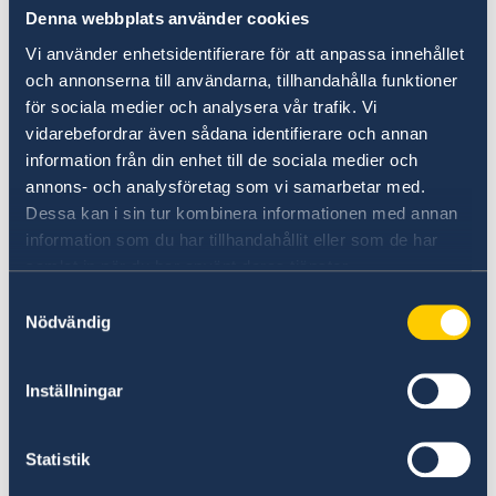
Denna webbplats använder cookies
Svenska medborgare som behöver ekonomiskt
Vi använder enhetsidentifierare för att anpassa innehållet
och annonserna till användarna, tillhandahålla funktioner
bistånd i Finland ska kontakta socialväsendet
för sociala medier och analysera vår trafik. Vi
på den ort där behovet uppstått. I Helsingfors
vidarebefordrar även sådana identifierare och annan
kontaktas:
information från din enhet till de sociala medier och
annons- och analysföretag som vi samarbetar med.
Helsingfors stads socialjour
Dessa kan i sin tur kombinera informationen med annan
tel. +358 (0)20 696 006 (öppet dygnet runt )
information som du har tillhandahållit eller som de har
samlat in när du har använt deras tjänster.
Observera att ambassaden inte lämnar
Samtyckesval
ekonomiskt bistånd till nödställda svenska
Nödvändig
medborgare i Finland. För överföring av medel
från Sverige hänvisas till växlingskontor som
Inställningar
Forex.
Statistik
Klicka här för att läsa mer om vad Sveriges
ambassad kan hjälpa dig med om olyckan är