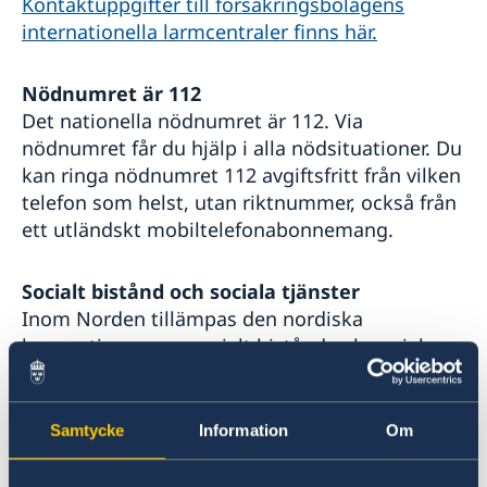
Kontaktuppgifter till försäkringsbolagens
Lokala lagar och sedvänjor
internationella larmcentraler finns här.
Kriminalitet och personlig säkerhet
Trafiksäkerhet
Försäkringsskydd
Nödnumret är 112
Övriga upplysningar
Det nationella nödnumret är 112. Via
nödnumret får du hjälp i alla nödsituationer. Du
kan ringa nödnumret 112 avgiftsfritt från vilken
telefon som helst, utan riktnummer, också från
ett utländskt mobiltelefonabonnemang.
Socialt bistånd och sociala tjänster
Inom Norden tillämpas den nordiska
konventionen om socialt bistånd och sociala
tjänster. Det innebär att en person, som
tillfälligt vistas i ett annat nordiskt land, och
som omedelbart behöver socialt bistånd och
Samtycke
Information
Om
sociala tjänster, ska få det bistånd som enligt
landets lagstiftning svarar mot hjälpbehovet.