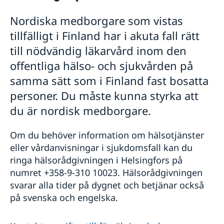
Rösta i Finland
Nordiska medborgare som vistas
Pass och nationellt id-kort
tillfälligt i Finland har i akuta fall rätt
Ansökan om pass
Samordningsnummer
Ansökan om nationellt id-kort
Svenskt medborgarskap
till nödvändig läkarvård inom den
Utlämnande av färdigt pass/nationellt id-kort
Namnändring
offentliga hälso- och sjukvården på
Provisoriska pass
Förnyelse av körkort
samma sätt som i Finland fast bosatta
Pension och levnadsintyg
personer. Du måste kunna styrka att
Vigsel i Finland
Akut hjälp
du är nordisk medborgare.
Information om avgifter
Reseinformation
Om du behöver information om hälsotjänster
eller vårdanvisningar i sjukdomsfall kan du
Service för svenska företag
Ambassadens reseinformation
ringa hälsorådgivningen i Helsingfors på
Aktuella händelser
Om olyckan är framme
Business Sweden i Finland
numret +358-9-310 10023. Hälsorådgivningen
Allmänna säkerhetsläget
Anmäla handelshinder
svarar alla tider på dygnet och betjänar också
Terrorism
Naturförhållanden och katastrofer
på svenska och engelska.
In- och utresebestämmelser
Hälso- och sjukvård