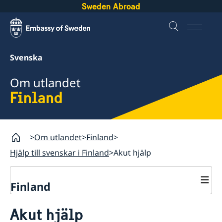
Sweden Abroad
Svenska
Om utlandet
Finland
Om utlandet
Finland
Hjälp till svenskar i Finland
Akut hjälp
Finland
Rösta i Finland
Akut hjälp
Hjälp till svenskar i Finland