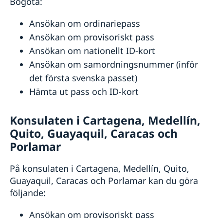
Bogotá:
Aktuella händelser
Om olyckan är framme
Strategi för Sveriges utvecklingssamarbete med
Service för svenska företag
In- och utresebestämmelser
Colombia 2021-2025
Ansökan om ordinariepass
Landöversikt Colombia
Svenska företag i utlandet
Allmänna säkerhetsläget
Ansökan om provisoriskt pass
Terrorism
Ansökan om nationellt ID-kort
Naturförhållanden och katastrofer
Ansökan om samordningsnummer (inför
Hälso- och sjukvård
Lokala lagar och sedvänjor
det första svenska passet)
Kriminalitet och personlig säkerhet
Hämta ut pass och ID-kort
Trafiksäkerhet
Konsulaten i Cartagena, Medellín,
Quito, Guayaquil, Caracas och
Porlamar
På konsulaten i Cartagena, Medellín, Quito,
Guayaquil, Caracas och Porlamar kan du göra
följande:
Ansökan om provisoriskt pass