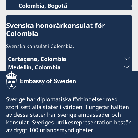
Colombia, Bogotá
Svenska honorärkonsulat för
Colombia
Svenska konsulat i Colombia.
Cartagena, Colombia
Telefon:
Medellin, Colombia
Telefon:
+57 605 650 2232
+57 604 322 0520
E-post:
Sverige har diplomatiska förbindelser med i
E-post:
stort sett alla stater i världen. I ungefär hälften
consuladosueciacartagena@gmail.com
av dessa stater har Sverige ambassader och
consulsueciamed@gmail.com
Besöksadress: Sociedad Portuaria de Cartagena
konsulat. Sveriges utrikesrepresentation består
S.A., Barrio Manga, Terminal Maritimo,
Besöksadress: Consulado de Suecia, Carrera
av drygt 100 utlandsmyndigheter.
Dirección Comericial, Bloque Administrativo,
43A #14-27, Edificio Colinas del Poblado, Local