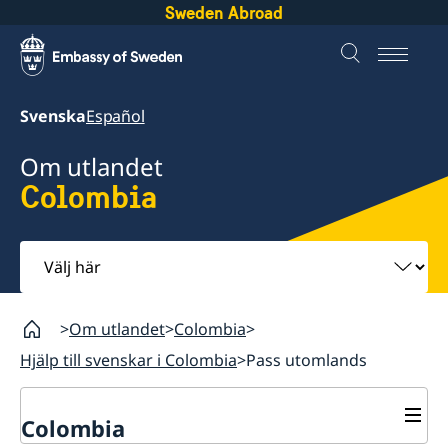
Sweden Abroad
Svenska
Español
Om utlandet
Colombia
Välj
här
Om utlandet
Colombia
Hjälp till svenskar i Colombia
Pass utomlands
Colombia