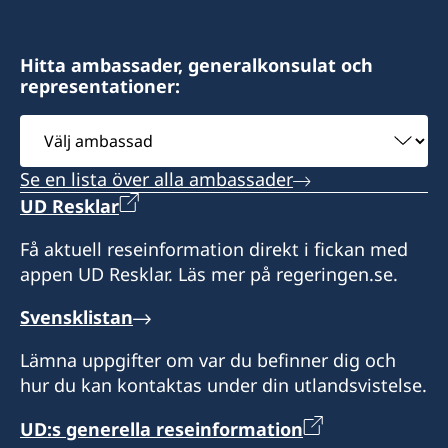
2do piso, Cartagena
502. Medellín
Öppettider: måndag-fredag 09:00-11:00 genom
Hitta ambassader, generalkonsulat och
Öppettider: måndag, onsdag och torsdag
representationer:
tidsbokning via e-post
09.00-12.00, samt
tisdag och fredag genom tidsbokning
Välj
Konsul:
ambassad
Konsul:
Manuel Giovanni Benedetti Rodriguez
Se en lista över alla ambassader
Camila Platin
UD Resklar
Få aktuell reseinformation direkt i fickan med
appen UD Resklar. Läs mer på regeringen.se.
Svensklistan
Lämna uppgifter om var du befinner dig och
hur du kan kontaktas under din utlandsvistelse.
UD:s generella reseinformation