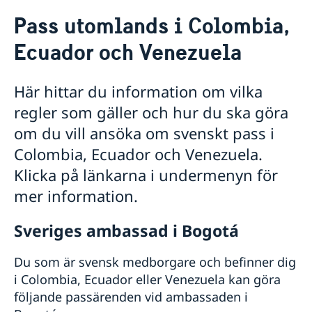
Rösta i Colombia
Pass utomlands i Colombia,
Hjälp till svenskar i Colombia
Ecuador och Venezuela
Rösta i Colombia
Akut hjälp
Förlust av pass eller bankkort
Här hittar du information om vilka
Pass utomlands
Frihetsberövad
regler som gäller och hur du ska göra
Förnyelse av pass för vuxna
Legaliseringar
Ekonomiskt nödställd
Förnyelse av pass för barn under 18 år
Barn födda genom surrogatarrangemang
om du vill ansöka om svenskt pass i
Om du blir sjuk eller råkar ut för en olycka
Första ansökan om pass för barn under 18 år
Hjälp kring medborgarskap
Colombia, Ecuador och Venezuela.
Provisoriskt pass
Ansökan om att få behålla svenskt medborgarskap
Gifta sig utomlands i Colombia
Klicka på länkarna i undermenyn för
Nationellt id-kort
Avgifter
Samordningsnummer
mer information.
Körkort
Vanliga frågor om pass och nationellt ID-kort
Namnändring
Sveriges ambassad i Bogotá
Anmäl din utlandsvistelse
Arv i internationella situationer
Du som är svensk medborgare och befinner dig
Pension
i Colombia, Ecuador eller Venezuela kan göra
Reseinformation
följande passärenden vid ambassaden i
Utvecklingssamarbete
Ambassadens reseinformation