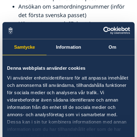
Ansökan om samordningsnummer (inför
det första svenska passet)
Hämta ut pass och ID-kort (porto- samt
utlämningsavgift tillkommer)
Samtycke
Information
Om
Utredning av svenskt
medborgarskap
Denna webbplats använder cookies
Vid ansökan om pass eller ID-kort behöver du
Vi använder enhetsidentifierare för att anpassa innehållet
styrka ditt svenska medborgarskap.
och annonserna till användarna, tillhandahålla funktioner
Passmyndigheten ska utreda detta även om du
för sociala medier och analysera vår trafik. Vi
är bosatt i Sverige. För mer information om
vidarebefordrar även sådana identifierare och annan
svenskt medborgarskap besök
information från din enhet till de sociala medier och
Migrationsverkets hemsida:
Migrationsverket
annons- och analysföretag som vi samarbetar med.
Dessa kan i sin tur kombinera informationen med annan
Observera att den obligatoriska blanketten
information som du har tillhandahållit eller som de har
måste vara ifylld innan du besöker
samlat in när du har använt deras tjänster.