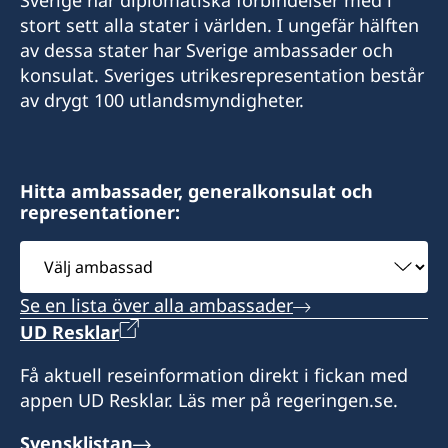
E-post:
stort sett alla stater i världen. I ungefär hälften
consuladosueciacartagena@gmail.com
av dessa stater har Sverige ambassader och
consulsueciamed@gmail.com
Besöksadress: Sociedad Portuaria de Cartagena
konsulat. Sveriges utrikesrepresentation består
S.A., Barrio Manga, Terminal Maritimo,
Besöksadress: Consulado de Suecia, Carrera
av drygt 100 utlandsmyndigheter.
Dirección Comericial, Bloque Administrativo,
43A #14-27, Edificio Colinas del Poblado, Local
2do piso, Cartagena
502. Medellín
Öppettider: måndag-fredag 09:00-11:00 genom
Hitta ambassader, generalkonsulat och
Öppettider: måndag, onsdag och torsdag
representationer:
tidsbokning via e-post
09.00-12.00, samt
tisdag och fredag genom tidsbokning
Välj
Konsul:
ambassad
Konsul:
Manuel Giovanni Benedetti Rodriguez
Se en lista över alla ambassader
Camila Platin
UD Resklar
Få aktuell reseinformation direkt i fickan med
appen UD Resklar. Läs mer på regeringen.se.
Svensklistan