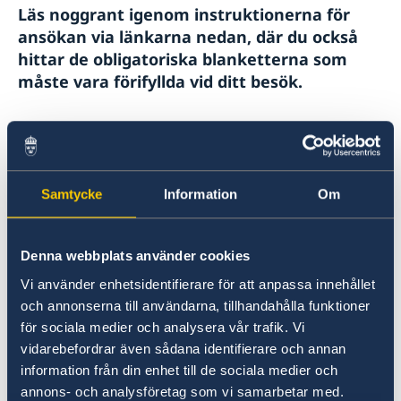
Läs noggrant igenom instruktionerna för
Körkort
Namnändring
ansökan via länkarna nedan, där du också
Anmäl din utlandsvistelse
hittar de obligatoriska blanketterna som
Arv i internationella situationer
måste vara förifyllda vid ditt besök.
Pension
Reseinformation
För information om förnyelse av pass för vuxna
Utvecklingssamarbete
besök följande länk:
Ambassadens reseinformation
Förnyelse av pass för vuxna
Aktuella händelser
Om olyckan är framme
Strategi för Sveriges utvecklingssamarbete med
Service för svenska företag
Samtycke
Information
Om
In- och utresebestämmelser
Colombia 2021-2025
Landöversikt Colombia
Svenska företag i utlandet
Allmänna säkerhetsläget
För information om förnyelse av pass för
Terrorism
minderåriga besök följande länk:
Denna webbplats använder cookies
Naturförhållanden och katastrofer
Förnyelse av pass för barn under 18 år
Hälso- och sjukvård
Vi använder enhetsidentifierare för att anpassa innehållet
Lokala lagar och sedvänjor
och annonserna till användarna, tillhandahålla funktioner
Kriminalitet och personlig säkerhet
Från och med den 2 augusti 2021 gäller en
för sociala medier och analysera vår trafik. Vi
Trafiksäkerhet
kortare giltighetstid än fem år i följande fall:
vidarebefordrar även sådana identifierare och annan
information från din enhet till de sociala medier och
Om sökanden är under 12 år
annons- och analysföretag som vi samarbetar med.