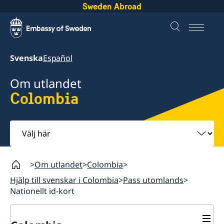
Sweden Abroad
Svenska
Español
Om utlandet
Colombia
Välj
här
Om utlandet
Colombia
Hjälp till svenskar i Colombia
Pass utomlands
Nationellt id-kort