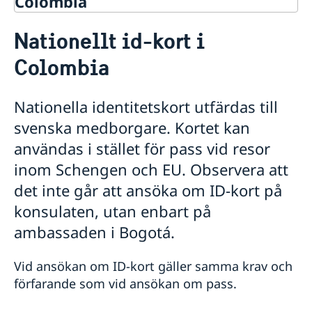
Colombia
Rösta i Colombia
Nationellt id-kort i
Hjälp till svenskar i Colombia
Colombia
Rösta i Colombia
Akut hjälp
Förlust av pass eller bankkort
Nationella identitetskort utfärdas till
Pass utomlands
Frihetsberövad
svenska medborgare. Kortet kan
Förnyelse av pass för vuxna
Ekonomiskt nödställd
Förnyelse av pass för barn under 18 år
användas i stället för pass vid resor
Om du blir sjuk eller råkar ut för en olycka
Första ansökan om pass för barn under 18 år
inom Schengen och EU. Observera att
Provisoriskt pass
det inte går att ansöka om ID-kort på
Nationellt id-kort
Samordningsnummer
konsulaten, utan enbart på
Vanliga frågor om pass och nationellt ID-kort
ambassaden i Bogotá.
Legaliseringar
Barn födda genom surrogatarrangemang
Vid ansökan om ID-kort gäller samma krav och
Hjälp kring medborgarskap
förfarande som vid ansökan om pass.
Ansökan om att få behålla svenskt medborgarskap
Gifta sig utomlands i Colombia
Avgifter