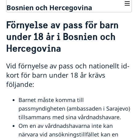
Bosnien och Hercegovina
Rösta i Bosnien och Hercegovina
Förnyelse av pass för barn
Hjälp till svenskar i Bosnien och
Hercegovina
under 18 år i Bosnien och
Rösta i Bosnien och Hercegovina
Hercegovina
Pass i Bosnien och Hercegovina
Förnyelse av pass för vuxna
Förnyelse av pass för barn under 18 år
Vid förnyelse av pass och nationellt id-
Provisoriskt pass/nödpass
kort för barn under 18 år krävs
Nationellt id-kort
följande:
Namnanmälan och samordningsnummer
Akut hjälp i Bosnien och Hercegovina
Barnet måste komma till
Om olyckan är framme – vad kan du få hjälp med?
Frihetsberövad i Bosnien och Hercegovina
passmyndigheten (ambassaden i Sarajevo)
Nödnummer i Bosnien och Hercegovina
Hjälp kring medborgarskap
Gifta sig i Bosnien och Hercegovina
tillsammans med sina vårdnadshavare.
Avgifter
Om en av vårdnadshavarna inte kan
Reseinformation Bosnien och
närvara vid ansökningstillfället kan en