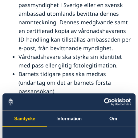
Hercegovina
passmyndighet i Sverige eller en svensk
Ambassadens reseinformation för Bosnien och
Service för svenska företag i Bosnien och
ambassad utomlands bevittna dennes
Hercegovina
Hercegovina
namnteckning. Dennes medgivande samt
Aktuella händelser
Anmäl din utlandsvistelse i Bosnien och Hercegovina
Information till företag
Utvecklingssamarbete med Bosnien och
In- och utresebestämmelser
en certifierad kopia av vårdnadshavarens
Handel med Bosnien och Hercegovina
Hercegovina
Allmänna säkerhetsläget
Svenska företag i Bosnien och Hercegovina
ID-handling kan tillställas ambassaden per
Terrorism
Anmäla handelshinder
e-post, från bevittnande myndighet.
Naturförhållanden och katastrofer
Hälso- och sjukvård
Vårdnadshavare ska styrka sin identitet
Lokala lagar och sedvänjor
med pass eller giltig fotolegitimation.
Kriminalitet och personlig säkerhet
Barnets tidigare pass ska medtas
Trafiksäkerhet
(undantag om det är barnets första
Resa i landet
Övriga upplysningar
passansökan).
Har barnet endast en vårdnadshavare skall
detta styrkas med intyg eller
lagakraftvunnet domstolsbeslut.
Samtycke
Information
Om
Om barnen har ett samordningsnummer
och aldrig har bott i Sverige måste ett