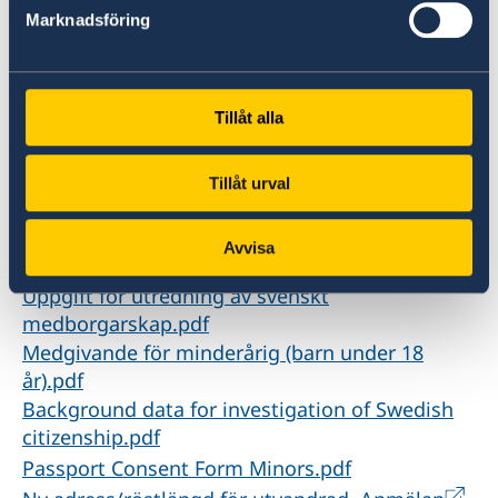
eller engelska.
Marknadsföring
Avgiften för passet hittar ni här.
Avgifter betalas via kortbetalning i lokal
valuta till ambassaden vid besökstillfället.
Tillåt alla
Här bokar du en tid för pass
Tillåt urval
Ladda ner blanketter
Avvisa
Uppgift för utredning av svenskt
medborgarskap.pdf
Medgivande för minderårig (barn under 18
år).pdf
Background data for investigation of Swedish
citizenship.pdf
Passport Consent Form Minors.pdf