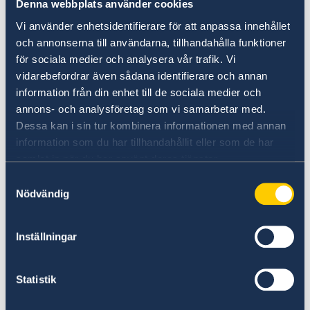
Denna webbplats använder cookies
födelseintyg där barnets vårdnadshavare
Vi använder enhetsidentifierare för att anpassa innehållet
framgår tas med samt föräldrarnas
och annonserna till användarna, tillhandahålla funktioner
vigselbevis om de var gifta när barnet
för sociala medier och analysera vår trafik. Vi
föddes.
vidarebefordrar även sådana identifierare och annan
Läs mer om namnanmälan och
information från din enhet till de sociala medier och
samordningsnummer här
annons- och analysföretag som vi samarbetar med.
Ifyllda blanketter "uppgift för utredning av
Dessa kan i sin tur kombinera informationen med annan
svenskt medborgarskap" och "medgivande
information som du har tillhandahållit eller som de har
samlat in när du har använt deras tjänster.
för minderårig (barn under 18 år)".
Medgivandet skrivs under av
Samtyckesval
Nödvändig
vårdnadshavare vid ansökningstillfället
och bevittnas av ambassaden.
Inställningar
Blanketterna hittar ni längre ner på sidan.
Obs! Alla handlingar måste vara i
Statistik
original samt vara översatta till svenska