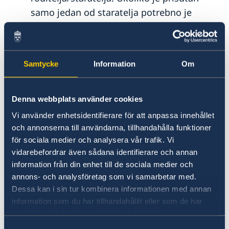
samo jedan od staratelja potrebno je
predočiti identifikacioni dokument u
odutnog straratelja u originalu ili ovjerenu
kopiju identifikacionog dokumenta.
Samtycke
Information
Om
Staratelj svoj identitet potvrđuje pasošem
ili važećim identifikacionim dokumentom
sa fotografijom. Ukoliko je prisutan samo
Denna webbplats använder cookies
jedan od staratelja prilikom predavanja
Vi använder enhetsidentifierare för att anpassa innehållet
zahtjeva potrebno je predočiti
och annonserna till användarna, tillhandahålla funktioner
identifikacioni dokument staratelja koji
för sociala medier och analysera vår trafik. Vi
vidarebefordrar även sådana identifierare och annan
nije prisutan (u originalu ili ovjerenu
information från din enhet till de sociala medier och
kopiju).
annons- och analysföretag som vi samarbetar med.
Ukoliko dijete ima samo jednog staratelja
Dessa kan i sin tur kombinera informationen med annan
potrebno je to dokazati sa potvrdom ili
information som du har tillhandahållit eller som de har
pravomoćnom presudom Suda.
samlat in när du har använt deras tjänster.
Ukoliko dijete posjeduje privremeni
Samtyckesval