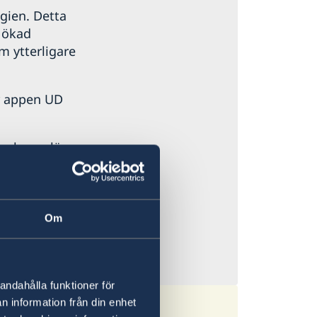
lgien. Detta
l ökad
m ytterligare
r appen UD
as konsulära
Om
andahålla funktioner för
n information från din enhet