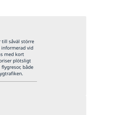
 till såväl större
g informerad vid
as med kort
priser plötsligt
 flygresor, både
ygtrafiken.