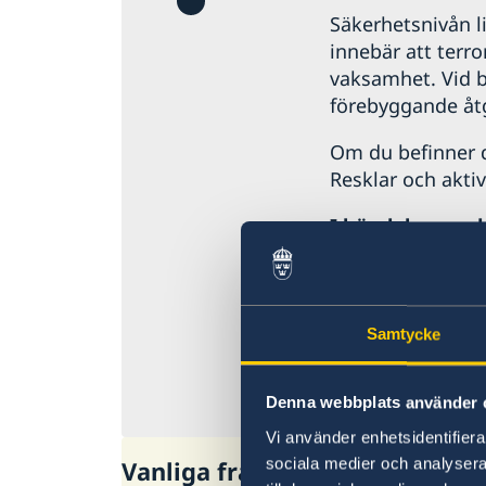
Säkerhetsnivån li
innebär att terr
vaksamhet. Vid be
förebyggande åtg
Om du befinner d
Resklar och akti
I händelse av 
jouren på utrike
E-post till konsu
Samtycke
Ambassadens re
Denna webbplats använder 
Senast uppdaterad 
Vi använder enhetsidentifierar
sociala medier och analysera 
Vanliga frågor