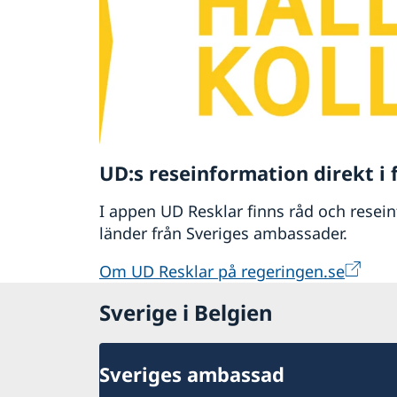
Om du har tappat bort ditt pass ska du
poliskontor i Belgien.
UD:s reseinformation direkt i 
I appen UD Resklar finns råd och resei
länder från Sveriges ambassader.
Om UD Resklar på regeringen.se
Sverige i Belgien
Sveriges ambassad