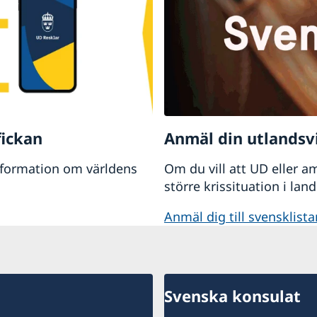
 spärra passet genom att kontakta polisen i Sverige.
fickan
Anmäl din utlandsv
nformation om världens
Om du vill att UD eller a
större krissituation i lan
Anmäl dig till svensklista
Svenska konsulat