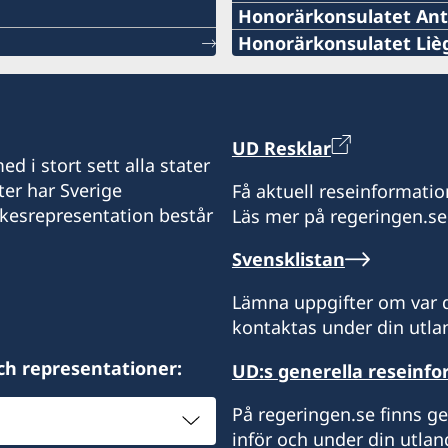
Honorärkonsulatet An
TELEFONNUMMER
Honorärkonsulatet Liè
TELEFONNUMMER
+ 32 14 710741
+32 19 32 92 11
E-POSTADRESS
UD Resklar
TELEFONNUMMER
d i stort sett alla stater
swedish.consulate.fland
ter har Sverige
Få aktuell reseinformatio
+32 19 32 92 55
ikesrepresentation består
Läs mer på regeringen.se
30 bus 1, Bellekensstraat
BE-2400 MOL
E-POSTADRESS
Svensklistan
swedish.consulate@moln
Vänligen notera att du vi
Lämna uppgifter om var d
hand ska vända dig till S
kontaktas under din utlan
Besöksadress:
176, Chaussée romaine
Honorärkonsul
ch representationer:
UD:s generella reseinf
BE-4300 WAREMME
Ronnie Leten
På regeringen.se finns g
Vänligen notera att du vi
inför och under din utlan