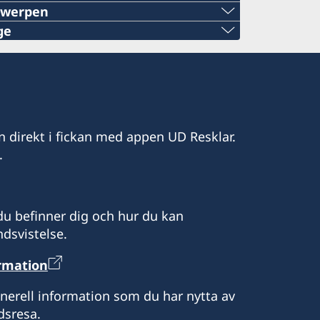
twerpen
ge
ers@gmail.com
n direkt i fickan med appen UD Resklar.
.
lycke.com
d frågor om konsulära ärenden i första
u befinner dig och hur du kan
veriges generalkonsulat i Bryssel.
dsvistelse.
ormation
enerell information som du har nytta av
d frågor om konsulära ärenden i första
dsresa.