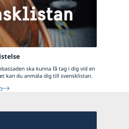
 Gör också en polisanmälan på lokalt
istelse
mbassaden ska kunna få tag i dig vid en
det kan du anmäla dig till svensklistan.
n