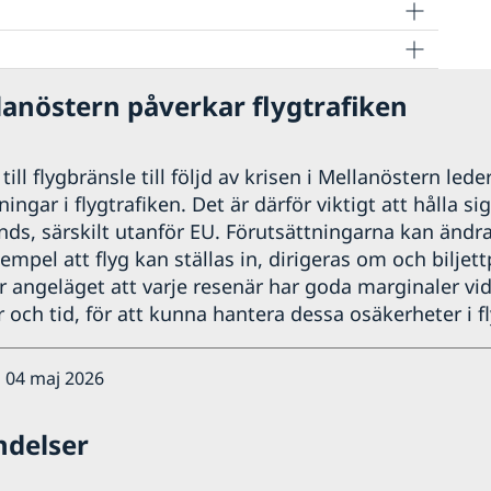
lanöstern påverkar flygtrafiken
d
ill flygbränsle till följd av krisen i Mellanöstern leder
ngar i flygtrafiken. Det är därför viktigt att hålla si
gien
nds, särskilt utanför EU. Förutsättningarna kan ändr
xempel att flyg kan ställas in, dirigeras om och biljett
r angeläget att varje resenär har goda marginaler vid
 och tid, för att kunna hantera dessa osäkerheter i fl
 04 maj 2026
ndelser