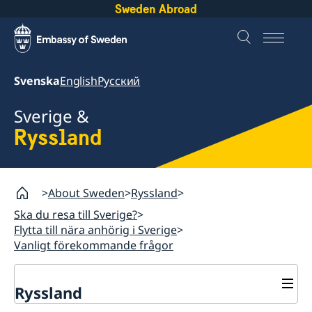
Sweden Abroad
Svenska
English
Русский
Sverige &
Ryssland
About Sweden
Ryssland
Ska du resa till Sverige?
Flytta till nära anhörig i Sverige
Vanligt förekommande frågor
Ryssland