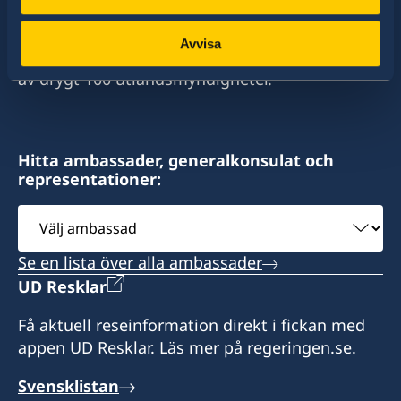
stort sett alla stater i världen. I ungefär hälften
av dessa stater har Sverige ambassader och
Avvisa
konsulat. Sveriges utrikesrepresentation består
av drygt 100 utlandsmyndigheter.
Hitta ambassader, generalkonsulat och
representationer:
Välj
ambassad
Se en lista över alla ambassader
UD Resklar
Få aktuell reseinformation direkt i fickan med
appen UD Resklar. Läs mer på regeringen.se.
Svensklistan