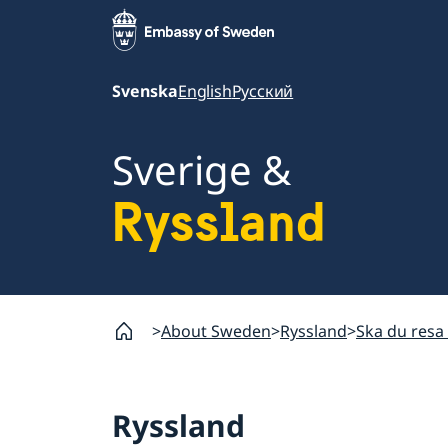
Svenska
English
Русский
Sverige &
Ryssland
About Sweden
Ryssland
Ska du resa 
Ryssland