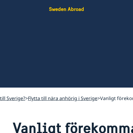
Sweden Abroad
till Sverige?
Flytta till nära anhörig i Sverige
Vanligt förek
Vanligt förekomm