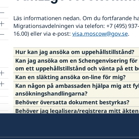
Läs informationen nedan. Om du fortfarande ha
Migrationsavdelningen via telefon: +7 (495) 937
16.00) eller via e-post:
visa.moscow@gov.se
.
Hur kan jag ansöka om uppehållstillstånd?
Kan jag ansöka om en Schengenvisering för
Du kan lämna in din ansökan på svenska ambass
om ett uppehållstillstånd och vänta på ett be
Migrationsverkets
hemsida
. Tänk på att onli
Kan en släkting ansöka on-line för mig?
handläggningstid.
Nej. Som regel ska en ansökan om uppehållstills
Kan någon på ambassaden hjälpa mig att fyll
ra
Det är möjligt, förutsatt att du har gett hono
ansökningshandlingarna?
finns på Migrationsverkets
hemsida
.
Behöver översatta dokument bestyrkas?
Ambassaden tillhandahåller inte den servicen.
Behöver jag legalisera/registrera mitt äkten
Nej, det är inte ett krav. Översättningar kan gör
hemland?
krävs heller inte översättarens certifikat.
Kan jag ha en intervju/lämna biometri vid n
Det är inte ett krav, men Migrationsverket har r
viseringscentra?