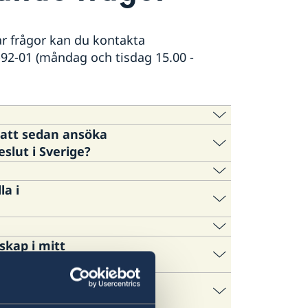
r frågor kan du kontakta
-92-01 (måndag och tisdag 15.00 -
 att sedan ansöka
aden i Moskva eller ansöka on-line på
slut i Sverige?
neansökningar vanligtvis har en kortare
tånd göras innan inresa till Sverige.
a i
m/henne en fullmakt. Mer information
skap i mitt
as vid valfri översättningsbyrå. Likaså
ågot av VFS Globals
ätt att begära en bekräftelse på det.