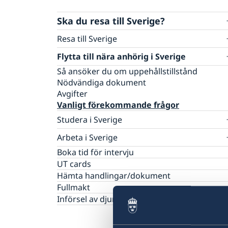
Ska du resa till Sverige?
Resa till Sverige
Basfakta
Flytta till nära anhörig i Sverige
Söka visum
Så ansöker du om uppehållstillstånd
Så ansöker du
Nödvändiga dokument
Visum för flera inresor
Avgifter
Dokument som krävs
Vanligt förekommande frågor
Turistbesök - extra dokument
Studera i Sverige
Besöka släkt och vänner - extra dokument
Affärsbesök - extra dokument
Basfakta
Arbeta i Sverige
Sport, kultur och andra typer av besök - ext
Så ansöker du
Basfakta
Boka tid för intervju
dokument
Dokument som krävs
Så ansöker du
UT cards
Minderåriga - extra dokument
Avgifter
Dokument som krävs
Hämta handlingar/dokument
Medicinsk reseförsäkring
Vanligt förekommande frågor
Avgifter
Fullmakt
Uppehållstillstånd för besök (Besöka
Vanligt förekommande frågor
Sverige längre tid än 90 dagar)
Införsel av djur till Sverige
Nationell visering
Basfakta
EU Entry/Exit System
Så ansöker du