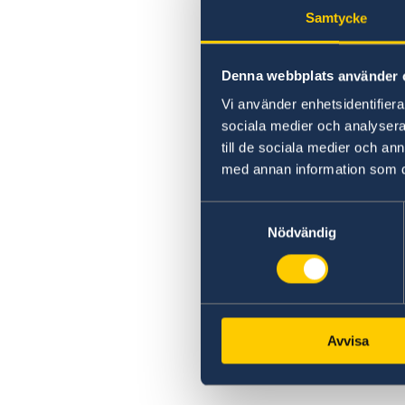
Avgifter
Nödvändiga dokument
Samtycke
Överklaga
Avgifter
Varning för nätbedrägerier
Vanligt förekommande frågor
Denna webbplats använder 
Vi använder enhetsidentifierar
sociala medier och analysera 
till de sociala medier och a
med annan information som du 
Samtyckesval
Nödvändig
Avvisa