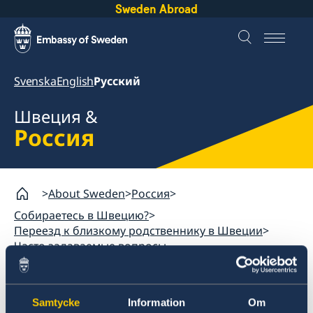
Sweden Abroad
Svenska
English
Русский
Швеция &
Россия
About Sweden
Россия
Собираетесь в Швецию?
Переезд к близкому родственнику в Швеции
Часто задаваемые вопросы
Россия
Samtycke
Information
Om