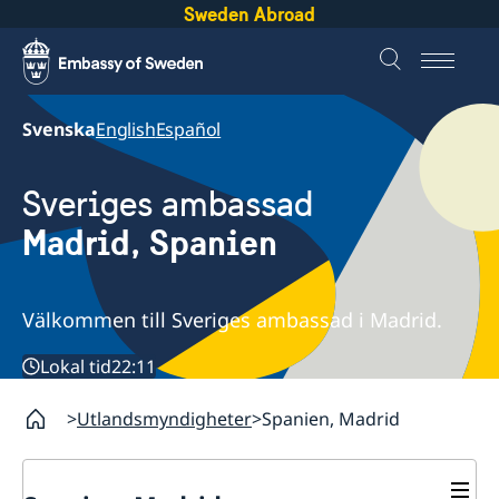
Sweden Abroad
Svenska
English
Español
Sveriges ambassad
Madrid, Spanien
Välkommen till Sveriges ambassad i Madrid.
Lokal tid
22:11
Utlandsmyndigheter
Spanien, Madrid