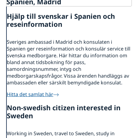
Spanien, Madrid
Kontakt & öppettider
Hjälp till svenskar i Spanien och
Om oss
reseinformation
Ambassadens personal
Så stöttar vi svenska företag
Dataskyddspolicy (GDPR)
Vi är en resurs för svenska företag
Aktuellt
Sveriges ambassad i Madrid och konsulaten i
Allmänna handlingar
Team Sweden
Spanien ger reseinformation och konsulär service till
Lediga tjänster
Nyheter
Så kan du få stöd
svenska medborgare. Här hittar du information om
Praktik
Prioriterat Sverigefrämjande - seminarier &
Svenska företag i Spanien
bland annat tidsbokning för pass,
evenemang
Anmäl handelshinder
samordningsnummer, intyg och
Svenskrelaterade kontakter i Spanien
medborgarskapsfrågor. Vissa ärenden handläggs av
ambassaden eller särskilt bemyndigade konsulat.
Hitta det samlat här
Non-swedish citizen interested in
Sweden
Working in Sweden, travel to Sweden, study in