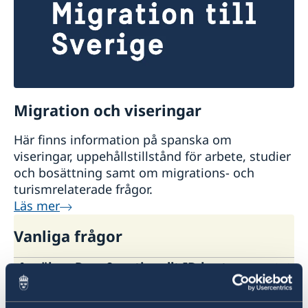
Migration och viseringar
Här finns information på spanska om
viseringar, uppehållstillstånd för arbete, studier
och bosättning samt om migrations- och
turismrelaterade frågor.
Läs mer
Vanliga frågor
Ansökan Pass & nationellt ID-kort
Vad är ett provisoriskt pass och
Behöver du förnya/ansöka om pass/nationellt
när utfärdas det?