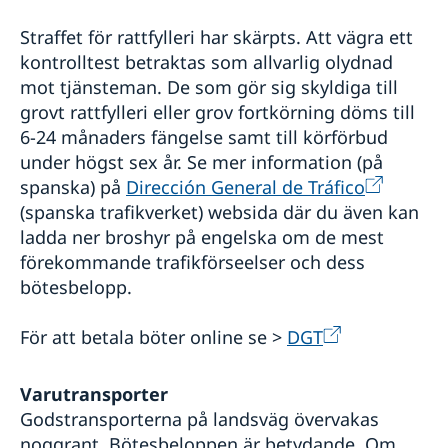
Straffet för rattfylleri har skärpts. Att vägra ett
kontrolltest betraktas som allvarlig olydnad
mot tjänsteman. De som gör sig skyldiga till
grovt rattfylleri eller grov fortkörning döms till
6-24 månaders fängelse samt till körförbud
under högst sex år. Se mer information (på
spanska) på
Dirección General de Tráfico
(spanska trafikverket) websida där du även kan
ladda ner broshyr på engelska om de mest
förekommande trafikförseelser och dess
bötesbelopp.
För att betala böter online se >
DGT
Varutransporter
Godstransporterna på landsväg övervakas
noggrant. Bötesbeloppen är betydande. Om