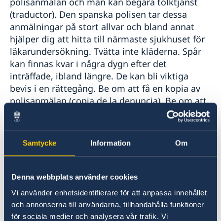
polisanmälan och man kan begära tolktjänst
(traductor). Den spanska polisen tar dessa
anmälningar på stort allvar och bland annat
hjälper dig att hitta till närmaste sjukhuset för
läkarundersökning. Tvätta inte kläderna. Spår
kan finnas kvar i några dygn efter det
inträffade, ibland längre. De kan bli viktiga
bevis i en rättegång. Be om att få en kopia av
polisanmälan (copia de la denuncia). Be om att
få kontaktuppgifter för en advokat.
- Kontakta det närmaste svenska konsulatet,
varje konsulat har en lokal advokatlista för
Samtycke
Information
Om
information och rådgivning. Se >
Kontaktuppgifter.
- Prata med dina vänner och familj om möjligt.
Denna webbplats använder cookies
- Försök att dokumentera så mycket som
Vi använder enhetsidentifierare för att anpassa innehållet
möjligt av händelsen, inklusive datum, tid,
och annonserna till användarna, tillhandahålla funktioner
plats och eventuella vittnen. Detta kan vara
för sociala medier och analysera vår trafik. Vi