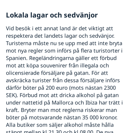
Lokala lagar och sedvänjor
Vid besök i ett annat land är det viktigt att
respektera det landets lagar och sedvänjor.
Turisterna måste nu se upp med att inte bryta
mot nya regler som införs på flera turistorter i
Spanien. Regeländringarna gäller ett förbud
mot att köpa souvenirer från illegala och
olicensierade försäljare på gatan. För att
avskräcka turister från dessa försäljare införs
därför böter på 200 euro (mots nästan 2300
SEK). Förbud mot att dricka alkohol på gatan
under nattetid på Mallorca och Ibiza har trätt i
kraft. Bryter man mot reglerna riskerar man
böter på motsvarande nästan 35 000 kronor.
Alla butiker som säljer alkohol måste hålla
stängt mellan kl 21.30 och kl 08.00. De nya