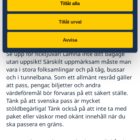
kontakta
Tillåt alla
Rättshjälpsmyndigheten (domstol.se)
Tillåt urval
Övrig information om kriminalitet i Spanien
Avvisa
Se upp för ficktjuvar! Lämna inte ditt bagage
utan uppsikt! Särskilt uppmärksam måste man
vara i stora folksamlingar och på tåg, bussar
och i tunnelbana. Som ett allmänt resråd gäller
att pass, pengar, biljetter och andra
värdeföremål bör förvaras på ett säkert ställe.
Tänk på att svenska pass är mycket
stöldbegärliga! Tänk också på att inte ta med
paket eller väskor med okänt innehåll när du
ska passera en gräns.