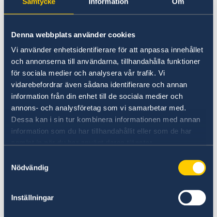
Samtycke
Information
Om
Giltig legitimation
för vårdnadshavare
Födelsebevis om barnet är fött utomlands
Intyg om annat medborgarskap, om
Denna webbplats använder cookies
tillämpligt
Vi använder enhetsidentifierare för att anpassa innehållet
Intyg eller domstolsbeslut om barnet
och annonserna till användarna, tillhandahålla funktioner
endast har en vårdnadshavare
för sociala medier och analysera vår trafik. Vi
vidarebefordrar även sådana identifierare och annan
Ambassaden kan vid behov begära
information från din enhet till de sociala medier och
kompletterande handlingar för att fastställa
annons- och analysföretag som vi samarbetar med.
identitet, vårdnad eller medborgarskap.
Dessa kan i sin tur kombinera informationen med annan
information som du har tillhandahållit eller som de har
samlat in när du har använt deras tjänster.
Avgifter
Samtyckesval
Nödvändig
Avgiften för pass är
147 EUR
och betalas på
plats i samband med ansökan (kortbetalning
rekommenderas).
Inställningar