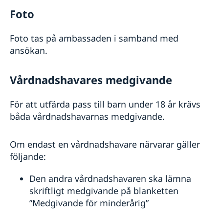
Trafiksäkerhet
Foto
Resa i landet
Andorra och Gibraltar
Foto tas på ambassaden i samband med
ansökan.
Vårdnadshavares medgivande
För att utfärda pass till barn under 18 år krävs
båda vårdnadshavarnas medgivande.
Om endast en vårdnadshavare närvarar gäller
följande:
Den andra vårdnadshavaren ska lämna
skriftligt medgivande på blanketten
”Medgivande för minderårig”