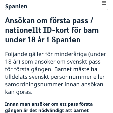
Spanien
Rösta i Spanien
Ansökan om första pass /
Service och hjälp till svenskar i Spanien
nationellt ID-kort för barn
Pass / ID-kort i Spanien
Tidsbokning samt avbokning för ansökan/förnyelse
under 18 år i Spanien
av pass eller nationellt ID-kort
Giltig id-handling vid passansökan
Följande gäller för minderåriga (under
Ansökan förnyelse av pass för vuxna
Ansökan om det första passet för barn under 18 år
18 år) som ansöker om svenskt pass
Förnyelse av pass och nationellt ID-kort för barn
för första gången. Barnet måste ha
under 18 år i Spanien
tilldelats svenskt personnummer eller
Provisoriskt pass i Spanien
Förlust av pass
samordningsnummer innan ansökan
Utlämning av pass och nationellt ID-kort i Spanien
kan göras.
Rösta i Spanien
Anmäl dig till röstlängden
Registrering av nyfödd utomlands och ansökan om
Innan man ansöker om ett pass första
Öppettider för förtidsröstning i Spanien
samordningsnummer i Spanien
gången är det nödvändigt att barnet