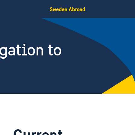
Sweden Abroad
gation to
Current