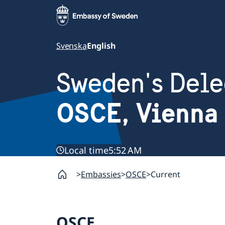
Svenska
English
Sweden's Dele
OSCE, Vienna
Local time
5:52 AM
Embassies
OSCE
Current
OSCE