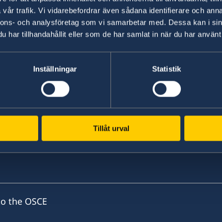
vår trafik. Vi vidarebefordrar även sådana identifierare och anna
13 Dec 2021
nnons- och analysföretag som vi samarbetar med. Dessa kan i sin
har tillhandahållit eller som de har samlat in när du har använt 
OSCE Ministerial Council Meeting i
Inställningar
Statistik
«
1
2
3
4
5
...
7
8
»
Tillåt urval
to the OSCE