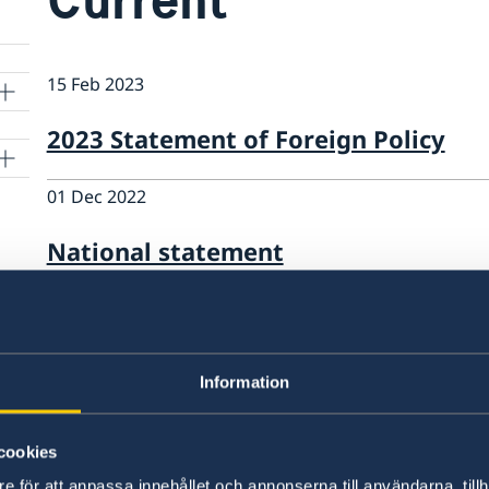
15 Feb 2023
2023 Statement of Foreign Policy
01 Dec 2022
National statement
31 Aug 2022
Welcome Ambassador Anna Olsson V
Information
13 Jan 2022
cookies
Joint statement by Finland and Swe
e för att anpassa innehållet och annonserna till användarna, tillh