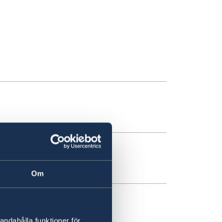
rang!
Om
den
andahålla funktioner för