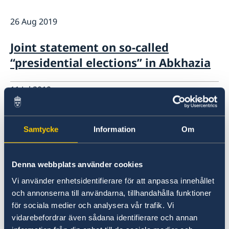
Internship
Current
Data Protection Policy (GDPR)
26 Aug 2019
Sweden & OSCE
Working for the OSCE
Joint statement on so-called
Election observation
“presidential elections” in Abkhazia
Links (incl. EU statements in the OSCE)
Sweden and the work in OSCE
11 Jul 2019
OSCE Informal Ministerial Gathering
Samtycke
Information
Om
07 Sep 2018
Sweden takes over the chairmanship
Denna webbplats använder cookies
of the OSCE Forum for Security Co-
Vi använder enhetsidentifierare för att anpassa innehållet
och annonserna till användarna, tillhandahålla funktioner
operation
för sociala medier och analysera vår trafik. Vi
vidarebefordrar även sådana identifierare och annan
23 May 2018