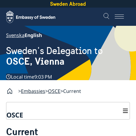
Sweden Abroad
Svenska
English
Sweden's Delegation to
OSCE, Vienna
Local time
9:03 PM
Embassies
OSCE
Current
OSCE
Contact
Current
About us