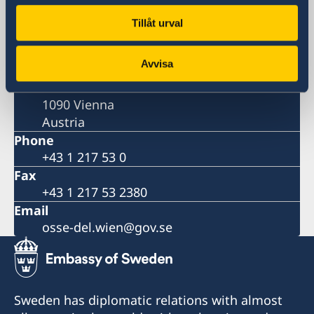
1090 Vienna
Tillåt urval
Postal address
Permanent Delegation of Sweden to the
Avvisa
OSCE
Liechtensteinstrasse 51
1090 Vienna
Austria
Phone
+43 1 217 53 0
Fax
+43 1 217 53 2380
Email
osse-del.wien@gov.se
Sweden has diplomatic relations with almost