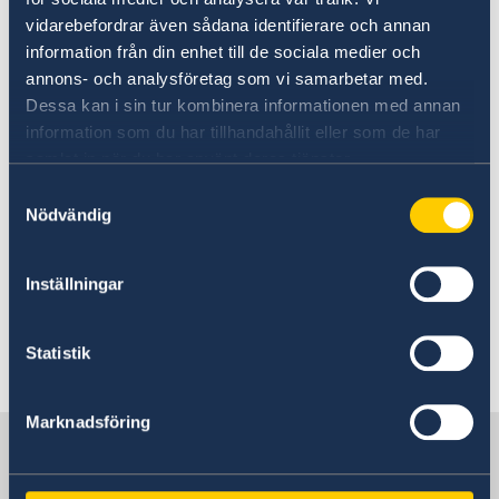
24 Feb 2021
vidarebefordrar även sådana identifierare och annan
information från din enhet till de sociala medier och
Government’s Statement of Foreign
annons- och analysföretag som vi samarbetar med.
Dessa kan i sin tur kombinera informationen med annan
Policy for 2021 presented
information som du har tillhandahållit eller som de har
samlat in när du har använt deras tjänster.
20 Jan 2021
Samtyckesval
Nödvändig
OSCE Chairperson-in-Office Ann
Linde presents Sweden's programme
Inställningar
and priorities at the Permanent
Council
Statistik
«
1
2
3
4
5
6
...
8
»
Marknadsföring
Sweden in OSCE