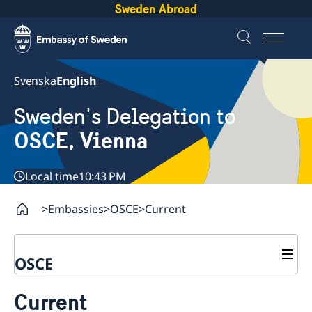
Sweden Abroad
Svenska
English
Sweden's Delegation to
OSCE, Vienna
Local time
10:43 PM
Embassies
OSCE
Current
OSCE
Contact
Current
About us