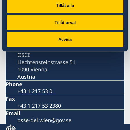
Delegation
Tillåt alla
Visiting address
Tillåt urval
Liechtensteinstrasse 51
1090 Vienna
Avvisa
Postal address
Permanent Delegation of Sweden to the
OSCE
Liechtensteinstrasse 51
1090 Vienna
Austria
Phone
+43 1 217 53 0
Fax
+43 1 217 53 2380
Email
osse-del.wien@gov.se