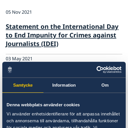
Internship
Current
Data Protection Policy (GDPR)
05 Nov 2021
Sweden & OSCE
Working for the OSCE
Statement on the International Day
Election observation
to End Impunity for Crimes against
Links (incl. EU statements in the OSCE)
Sweden and the work in OSCE
Journalists (IDEI)
03 May 2021
Statement on World Press Freedom
Day
Samtycke
Information
Om
11 Mar 2021
Denna webbplats använder cookies
Joint statement by the OSCE Troika
Vi använder enhetsidentifierare för att anpassa innehållet
on International Women's Day 2021
och annonserna till användarna, tillhandahålla funktioner
för sociala medier och analysera vår trafik. Vi