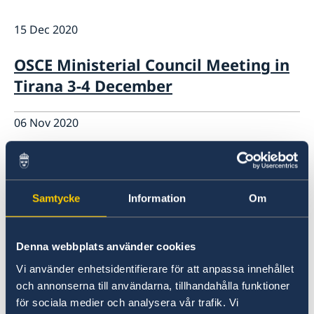
Internship
Current
Data Protection Policy (GDPR)
15 Dec 2020
Sweden & OSCE
Working for the OSCE
OSCE Ministerial Council Meeting in
Election observation
Tirana 3-4 December
Links (incl. EU statements in the OSCE)
Sweden and the work in OSCE
06 Nov 2020
Statement on the International Day
to End Impunity for Crimes against
Journalists (IDEI)
Samtycke
Information
Om
02 Nov 2020
Denna webbplats använder cookies
Joint Statement on the occasion of
Vi använder enhetsidentifierare för att anpassa innehållet
och annonserna till användarna, tillhandahålla funktioner
the International Day to End
för sociala medier och analysera vår trafik. Vi
Impunity for Crimes against