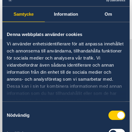
2024 11月 22
Samtycke
Information
Om
留学瑞典”活动在上海举行
«
1
2
...
4
5
6
7
8
...
53
54
»
Denna webbplats använder cookies
Vi använder enhetsidentifierare för att anpassa innehållet
联系瑞典驻上海总领事馆
och annonserna till användarna, tillhandahålla funktioner
för sociala medier och analysera vår trafik. Vi
vidarebefordrar även sådana identifierare och annan
咨询签证、工作和居留许可相关问题
information från din enhet till de sociala medier och
annons- och analysföretag som vi samarbetar med.
访问总领事馆
Dessa kan i sin tur kombinera informationen med annan
中国上海市淮海中路381号
information som du har tillhandahållit eller som de har
上海中环广场15楼
samlat in när du har använt deras tjänster.
瑞典驻上海总领事馆
Samtyckesval
邮编： 200020
Nödvändig
签证处开放时间
周一至周五 9:00 - 11:00