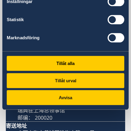
Inställningar
咨询电话
+86-21-5359 9639 +86 21 5359 9639
咨询电话开放时间
Statistik
周一、周三和周五 14:00 - 15:00
签证处电子邮箱
Marknadsföring
一般查询
generalkonsulat.shanghai-visum@gov.se
签证和移民问题
generalkonsulat.shanghai-visum@gov.se
Tillåt alla
瑞典驻上海总领事馆
Tillåt urval
访问总领事馆
中国上海市淮海中路381号
Avvisa
上海中环广场15楼
瑞典驻上海总领事馆
邮编： 200020
寄送地址