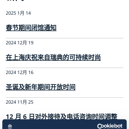
长期逗留（90 天或更长）
新闻
申请居留许可
2025 1月 14
关于总领事馆
采访请求
数据保护政策
联系方式和办公时间
生物识别和护照检查
春节期间闭馆通知
空缺职位
领取居留许可卡
2024 12月 19
在上海庆祝来自瑞典的可持续时尚
2024 12月 16
圣诞及新年期间开放时间
2024 11月 25
12 月 6 日对外接待及电话咨询时间调整