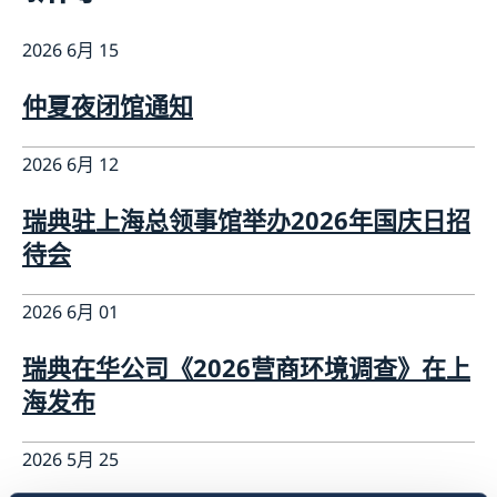
长期逗留（90 天或更长）
新闻
申请居留许可
2026 6月 15
关于总领事馆
采访请求
数据保护政策
联系方式和办公时间
生物识别和护照检查
仲夏夜闭馆通知
空缺职位
领取居留许可卡
2026 6月 12
瑞典驻上海总领事馆举办2026年国庆日招
待会
2026 6月 01
瑞典在华公司《2026营商环境调查》在上
海发布
2026 5月 25