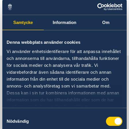
前台及签证处6月1日临时关闭
2026 5月 13
Samtycke
Information
Om
关于移民事务区域化的决定
Denna webbplats använder cookies
1
2
3
4
5
...
53
54
»
Vi använder enhetsidentifierare för att anpassa innehållet
och annonserna till användarna, tillhandahålla funktioner
联系瑞典驻上海总领事馆
för sociala medier och analysera vår trafik. Vi
vidarebefordrar även sådana identifierare och annan
information från din enhet till de sociala medier och
咨询签证、工作和居留许可相关问题
annons- och analysföretag som vi samarbetar med.
Dessa kan i sin tur kombinera informationen med annan
访问总领事馆
information som du har tillhandahållit eller som de har
中国上海市淮海中路381号
samlat in när du har använt deras tjänster.
上海中环广场15楼
Samtyckesval
瑞典驻上海总领事馆
Nödvändig
邮编： 200020