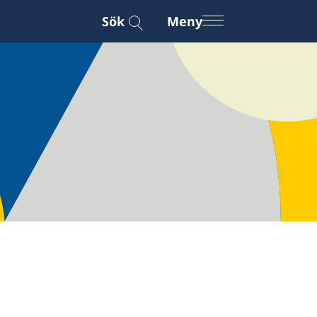
Sök
Meny