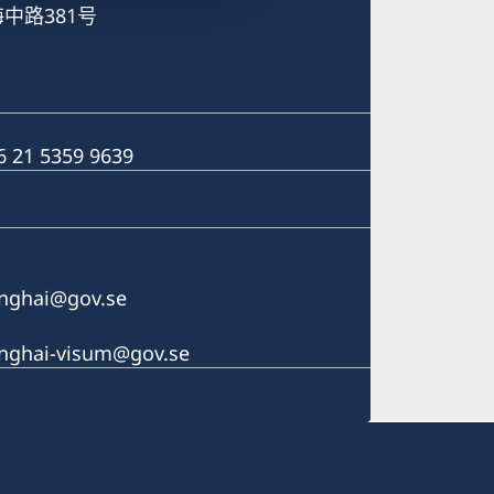
中路381号
6 21 5359 9639
anghai@gov.se
anghai-visum@gov.se