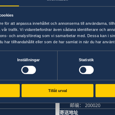
2025 1月 14
cookies
建交75周年
e för att anpassa innehållet och annonserna till användarna, tillh
vår trafik. Vi vidarebefordrar även sådana identifierare och anna
nnons- och analysföretag som vi samarbetar med. Dessa kan i sin
«
1
...
3
4
5
6
7
...
53
54
»
har tillhandahållit eller som de har samlat in när du har använt 
Inställningar
Statistik
题
瑞典驻上海总领事馆
访问总领事馆
中国上海市淮海中路3
Tillåt urval
上海中环广场15楼
瑞典驻上海总领事馆
邮编： 200020
寄送地址