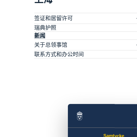
签证和居留许可
签证申请
瑞典护照
长期逗留（90 天或更长）
新闻
申请居留许可
关于总领事馆
采访请求
数据保护政策
联系方式和办公时间
生物识别和护照检查
空缺职位
领取居留许可卡
Samtycke