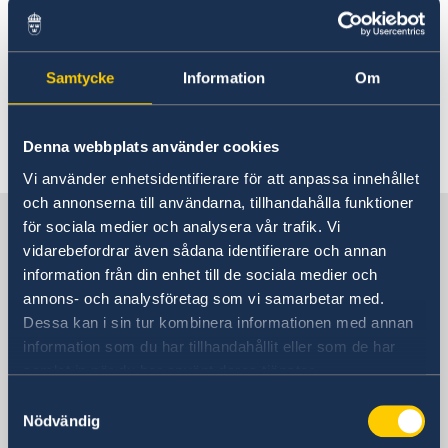
总领事访问上海外办
2025 9月 09
Samtycke
Information
Om
中国国庆假期间开放时间（黄金周）
Denna webbplats använder cookies
«
1
2
3
4
5
6
...
53
54
»
Vi använder enhetsidentifierare för att anpassa innehållet
och annonserna till användarna, tillhandahålla funktioner
联系瑞典驻上海总领事馆
för sociala medier och analysera vår trafik. Vi
vidarebefordrar även sådana identifierare och annan
information från din enhet till de sociala medier och
咨询签证、工作和居留许可相关问题
annons- och analysföretag som vi samarbetar med.
Dessa kan i sin tur kombinera informationen med annan
访问总领事馆
information som du har tillhandahållit eller som de har
中国上海市淮海中路381号
samlat in när du har använt deras tjänster.
上海中环广场15楼
Samtyckesval
瑞典驻上海总领事馆
Nödvändig
邮编： 200020