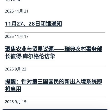
长期逗留（90 天或更长）
新闻
申请居留许可
2025 11月 21
关于总领事馆
采访请求
数据保护政策
联系方式和办公时间
生物识别和护照检查
11月27、28日闭馆通知
空缺职位
领取居留许可卡
2025 11月 17
聚焦农业与贸易议题——瑞典农村事务部
长彼得·库尔格伦访华
2025 9月 22
提醒：针对第三国国民的新出入境系统即
将启用
2025 9月 15