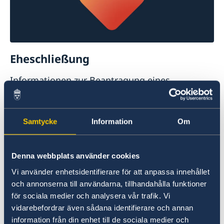
Eheschließung
Informationen zur Beantragung eines
Ehefähigkeitszeugnisses für schwedische
Staatsangehörige
Weitere Informationen
Samtycke
Information
Om
Häufige Fragen
Denna webbplats använder cookies
Aufenthaltsrecht /
Aufenthaltserlaubnis
Vi använder enhetsidentifierare för att anpassa innehållet
och annonserna till användarna, tillhandahålla funktioner
Adressen
Staatsangehörige von EU-
för sociala medier och analysera vår trafik. Vi
Einfuhr und Zollbestimmungen
Mitgliedstaaten
haben das Recht, ohne
Hier finden Sie Adressen zu schwedischen
vidarebefordrar även sådana identifierare och annan
Erbrecht und Nachlass
Aufenthaltsgenehmigung in Schweden zu
information från din enhet till de sociala medier och
Organisationen und Vereine
Im Folgenden erfahren Sie mehr