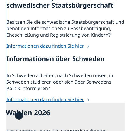
Geänderte Öffnungszeiten
Kontakt & Öffnungszeiten
schwedischer Staatsbürgerschaft
Wahl 2026
Unsere Konsulate
Über uns
Veranstaltungen
Ansprechpartner für die Medien
Stellenanzeigen der Botschaft
Besitzen Sie die schwedische Staatsbürgerschaft und
Die Schwedische Botschaft: Das Gebäude
Schweden in Deutschland
Soziale Medien und Newsletter
benötigen Informationen zu Passbeantragung,
Die Botschafterin
Business Sweden
Eheschließung und Registrierung von Kindern?
Schwedische Handelskammer und Unternehmen
AllBright Stiftung
Informationen dazu finden Sie hier
Freundschaftsvereine
Informationen über Schweden
Sonstige Vereine
Schwedische Kirchen
Lektorate für Schwedisch in Deutschland
In Schweden arbeiten, nach Schweden reisen, in
Partnerstädte
Schweden studieren oder sich über Schwedens
Schulen
Politik informieren?
Schwedisch einkaufen
Deutschland in Schweden
Informationen dazu finden Sie hier
Wahlen 2026