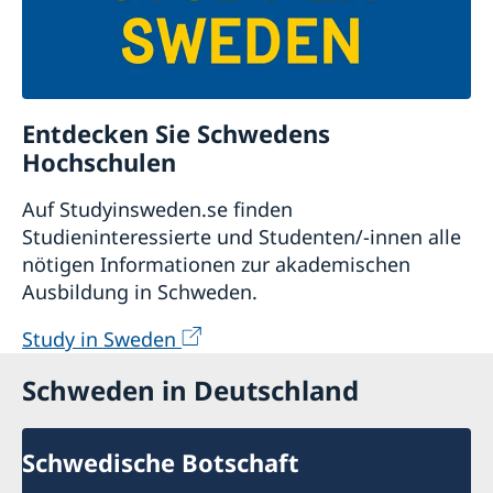
des internationalen Privat- und
Verfahrensrechtes des jeweiligen Landes. Laut
schwedischem Recht findet unabhängig von
seinem letzten gewöhnlichen Aufenthalt das
Entdecken Sie Schwedens
Recht des Staates Anwendung, dessen
Staatsbürgerschaft der Erblasser besaß.
Hochschulen
Auf Studyinsweden.se finden
Studieninteressierte und Studenten/-innen alle
Nachlassaufstellung /
nötigen Informationen zur akademischen
Nachlassinventarverzeichnis
Ausbildung in Schweden.
Study in Sweden
Informationen zum Nachlass-
Inventarverzeichnis und zur
Schweden in Deutschland
Nachlassaufstellung in Schweden finden Sie in
diesen Dokumenten:
Schwedische Botschaft
Nachlass_in_Schweden.PDF