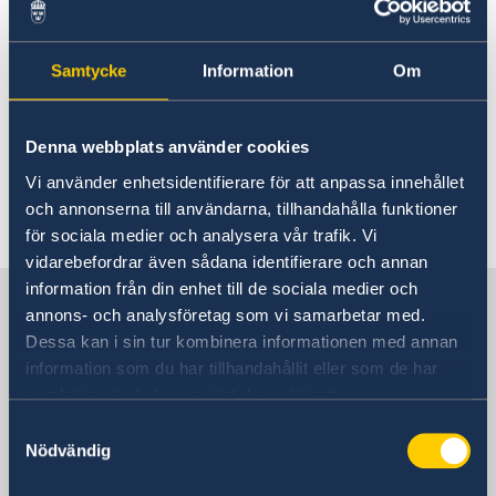
Öppettider den 16 augusti
Samtycke
Information
Om
09 aug. 2019
Demonstrationer i Moskva den 10
Denna webbplats använder cookies
augusti
Vi använder enhetsidentifierare för att anpassa innehållet
och annonserna till användarna, tillhandahålla funktioner
för sociala medier och analysera vår trafik. Vi
«
1
2
...
4
5
6
7
8
...
10
»
vidarebefordrar även sådana identifierare och annan
information från din enhet till de sociala medier och
Sverige i Ryssland, Moskva
annons- och analysföretag som vi samarbetar med.
Dessa kan i sin tur kombinera informationen med annan
information som du har tillhandahållit eller som de har
Sveriges ambassad
samlat in när du har använt deras tjänster.
Besöksadress
Samtyckesval
Mosfilmovskaja ul., 60
Nödvändig
metro Kievskaja, Universitet eller