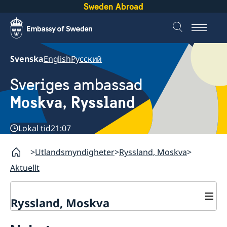
Sweden Abroad
Svenska
English
Русский
Sveriges ambassad
Moskva, Ryssland
Lokal tid
21:07
Utlandsmyndigheter
Ryssland, Moskva
Aktuellt
Ryssland, Moskva
Om oss