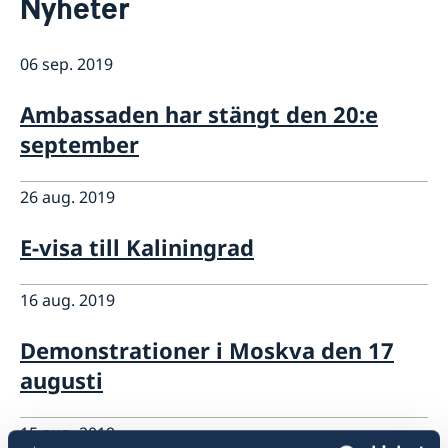
Nyheter
Kontakt
Så stöttar vi svenska företag
06 sep. 2019
Vi är en resurs för svenska företag
Aktuellt
Team Sweden
Information till svenskar i Ryssland
Ambassaden har stängt den 20:e
Business Sweden i Ryssland
Så kan du få stöd
september
Företagsfrukost på ambassaden
26 aug. 2019
E-visa till Kaliningrad
16 aug. 2019
Demonstrationer i Moskva den 17
augusti
15 aug. 2019