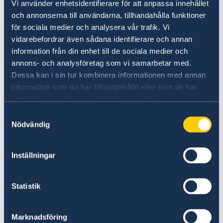
Сообщить о подозрениях на
Vi använder enhetsidentifierare för att anpassa innehållet
преступления или иные нарушения (на
och annonserna till användarna, tillhandahålla funktioner
английском языке)
för sociala medier och analysera vår trafik. Vi
vidarebefordrar även sådana identifierare och annan
information från din enhet till de sociala medier och
annons- och analysföretag som vi samarbetar med.
Dessa kan i sin tur kombinera informationen med annan
information som du har tillhandahållit eller som de har
samlat in när du har använt deras tjänster.
Samtyckesval
Nödvändig
Бизнес и инвестиции
Inställningar
Информация о российско-шведских
экономических отношениях и сервисах для
Statistik
шведских компаний в России
Узнать больше
Marknadsföring