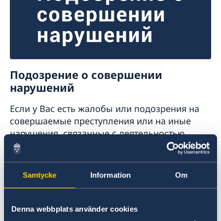
Подозрение о совершении
нарушений
Если у Вас есть жалобы или подозрения на
совершаемые преступления или на иные
нарушения, связанные с деятельностью
дипломатической миссии за рубежом, Вы
можете сообщить об этом в Министерство
иностранных дел Швеции.
Samtycke
Information
Om
Подать жалобу на дипломатическую
миссию (на английском языке)
Denna webbplats använder cookies