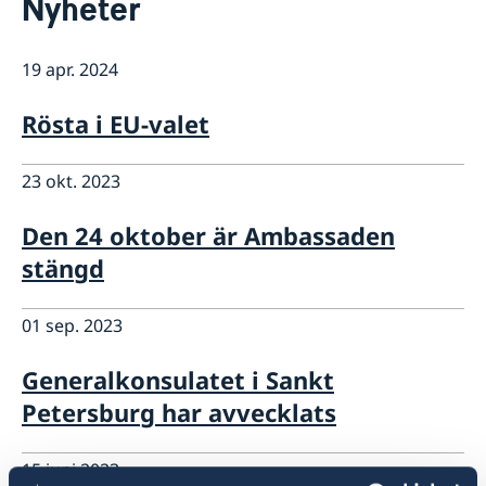
Nyheter
Kontakt
Så stöttar vi svenska företag
19 apr. 2024
Vi är en resurs för svenska företag
Aktuellt
Team Sweden
Information till svenskar i Ryssland
Rösta i EU-valet
Business Sweden i Ryssland
Så kan du få stöd
Företagsfrukost på ambassaden
23 okt. 2023
Den 24 oktober är Ambassaden
stängd
01 sep. 2023
Generalkonsulatet i Sankt
Petersburg har avvecklats
15 juni 2023