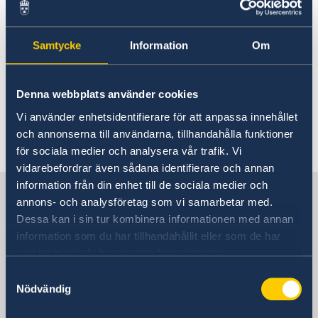
Sveriges Generalkonsulat i St.
Petersburg
Samtycke
Information
Om
05 juni 2023
Denna webbplats använder cookies
Sverige firar 500-årsjubileum
Vi använder enhetsidentifierare för att anpassa innehållet
och annonserna till användarna, tillhandahålla funktioner
för sociala medier och analysera vår trafik. Vi
«
1
2
3
4
5
...
9
10
»
vidarebefordrar även sådana identifierare och annan
information från din enhet till de sociala medier och
Sverige i Ryssland, Moskva
annons- och analysföretag som vi samarbetar med.
Dessa kan i sin tur kombinera informationen med annan
information som du har tillhandahållit eller som de har
Sveriges ambassad
samlat in när du har använt deras tjänster.
Besöksadress
Samtyckesval
Mosfilmovskaja ul., 60
Nödvändig
metro Kievskaja, Universitet eller