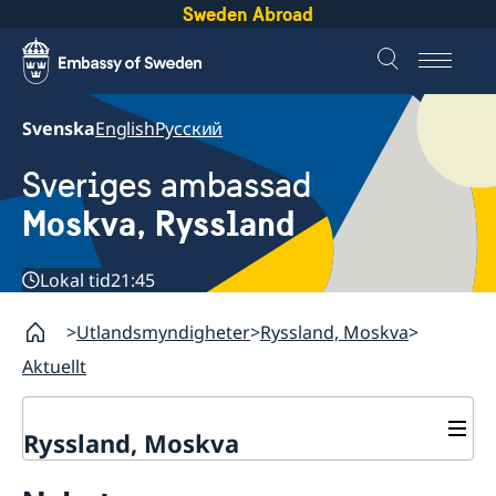
Sweden Abroad
Svenska
English
Русский
Sveriges ambassad
Moskva, Ryssland
Lokal tid
21:45
Utlandsmyndigheter
Ryssland, Moskva
Aktuellt
Ryssland, Moskva
Om oss