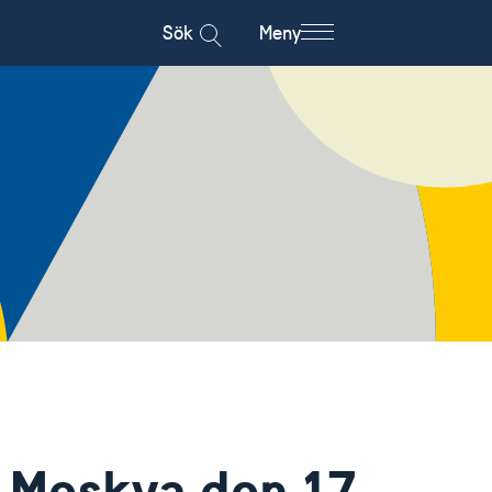
Sök
Meny
 Moskva den 17