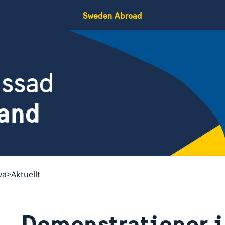
Sweden Abroad
assad
land
va
Aktuellt
Demonstrationer i