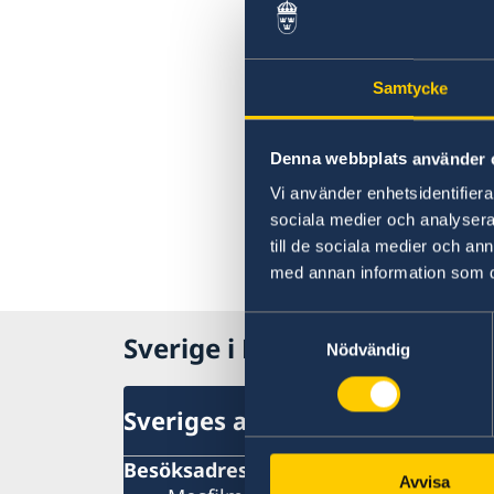
Samtycke
Denna webbplats använder 
Vi använder enhetsidentifierar
sociala medier och analysera 
till de sociala medier och a
med annan information som du 
Samtyckesval
Sverige i Ryssland, Moskva
Nödvändig
Sveriges ambassad
Besöksadress
Avvisa