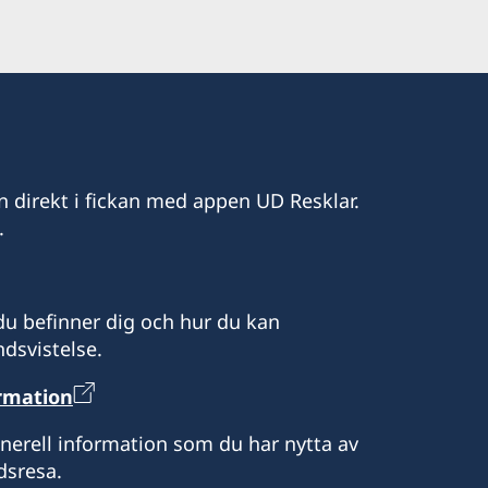
n direkt i fickan med appen UD Resklar.
.
u befinner dig och hur du kan
dsvistelse.
ormation
enerell information som du har nytta av
dsresa.