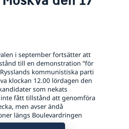
valen i september fortsätter att
stånd till en demonstration ”för
v Rysslands kommunistiska parti
va klockan 12.00 lördagen den
 kandidater som nekats
nte fått tillstånd att genomföra
ecka, men avser ändå
oner längs Boulevardringen