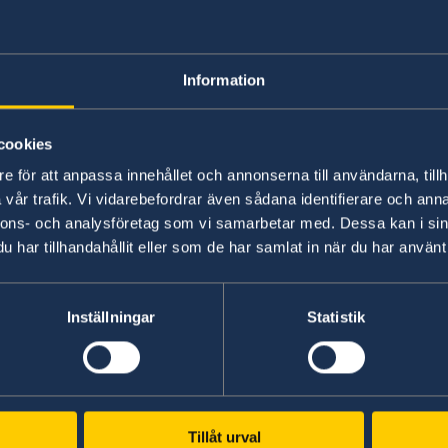
Situationen är svårförutsägbar. Det är troligt att
och andra företrädare för ordningsmakten komm
för att förhindra ej sanktionerade demonstratio
Information
Mot bakgrund av erfarenheterna från de senas
medborgare som befinner sig i de centrala del
cookies
Sacharov-avenyn att iaktta försiktighet och föl
e för att anpassa innehållet och annonserna till användarna, tillh
myndigheters rekommendationer.
vår trafik. Vi vidarebefordrar även sådana identifierare och anna
nnons- och analysföretag som vi samarbetar med. Dessa kan i sin
Senast uppdaterad 16 aug. 2019, 15.04
har tillhandahållit eller som de har samlat in när du har använt 
Inställningar
Statistik
Tillåt urval