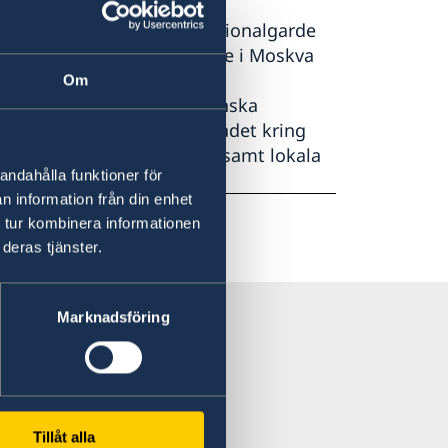
 ett stort antal poliser, Nationalgarde
er att vara utstationerade i Moskva
ner.
Om
te veckorna uppmanas svenska
arna av Moskva samt i området kring
ja lokala nyhetssändningar samt lokala
andahålla funktioner för
n information från din enhet
 tur kombinera informationen
deras tjänster.
Marknadsföring
Tillåt alla