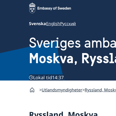
Svenska
English
Русский
Sveriges amb
Moskva, Ryss
Lokal tid
14:37
Utlandsmyndigheter
Ryssland, Mosk
Ryssland, Moskva