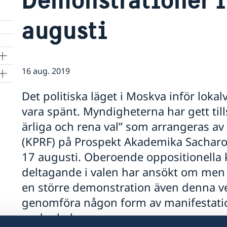
augusti
16 aug. 2019
Det politiska läget i Moskva inför lokal
vara spänt. Myndigheterna har gett till
ärliga och rena val” som arrangeras a
(KPRF) på Prospekt Akademika Sacharo
17 augusti. Oberoende oppositionella
deltagande i valen har ansökt om men i
en större demonstration även denna v
genomföra någon form av manifestati
under helgen.