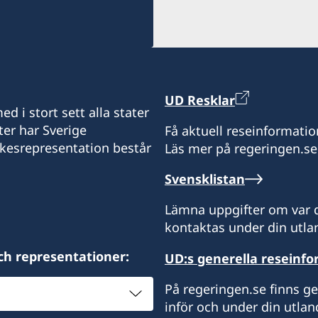
UD Resklar
d i stort sett alla stater
ter har Sverige
Få aktuell reseinformatio
ikesrepresentation består
Läs mer på regeringen.se
Svensklistan
Lämna uppgifter om var d
kontaktas under din utlan
ch representationer:
UD:s generella reseinf
På regeringen.se finns g
inför och under din utlan