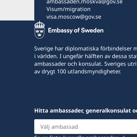
ambassaden.moskva@gov.se
Visum/migration
visa.moscow@gov.se
Sverige har diplomatiska förbindelser me
i världen. I ungefär hälften av dessa sta
ambassader och konsulat. Sveriges utr
av drygt 100 utlandsmyndigheter.
Hitta ambassader, generalkonsulat o
Välj
ambassad