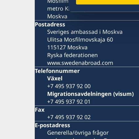
Mosfilmovskaja ul., 60
metro Kievskaja, Universitet eller
Moskva
Postadress
Sveriges ambassad i Moskva
Ulitsa Mosfilmovskaja 60
115127 Moskva
Ryska federationen
www.swedenabroad.com
Telefonnummer
Växel
+7 495 937 92 00
Migrationsavdelningen (visum)
+7 495 937 92 01
Fax
+7 495 937 92 02
E-postadress
Generella/övriga frågor