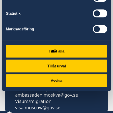
Postadress
Sveriges ambassad i Moskva
Ulitsa Mosfilmovskaja 60
Statistik
115127 Moskva
Ryska federationen
Marknadsföring
www.swedenabroad.com
Telefonnummer
Växel
+7 495 937 92 00
Tillåt alla
Migrationsavdelningen (visum)
+7 495 937 92 01
Tillåt urval
Fax
+7 495 937 92 02
Avvisa
E-postadress
Generella/övriga frågor
ambassaden.moskva@gov.se
Visum/migration
visa.moscow@gov.se