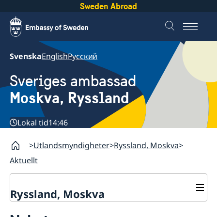
Sweden Abroad
Svenska
English
Русский
Sveriges ambassad
Moskva, Ryssland
Lokal tid
14:46
Utlandsmyndigheter
Ryssland, Moskva
Aktuellt
Ryssland, Moskva
Om oss