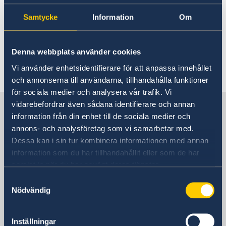
Ambassadens växel tillfälligt stängd
Samtycke
Information
Om
30 dec. 2025
Helgdagar och lediga dagar 2026
Denna webbplats använder cookies
Vi använder enhetsidentifierare för att anpassa innehållet
och annonserna till användarna, tillhandahålla funktioner
1
2
3
4
5
...
9
10
»
för sociala medier och analysera vår trafik. Vi
vidarebefordrar även sådana identifierare och annan
Sverige i Ryssland, Moskva
information från din enhet till de sociala medier och
annons- och analysföretag som vi samarbetar med.
Sveriges ambassad
Dessa kan i sin tur kombinera informationen med annan
information som du har tillhandahållit eller som de har
Besöksadress
samlat in när du har använt deras tjänster.
Mosfilmovskaja ul., 60
Samtyckesval
metro Kievskaja, Universitet eller
Nödvändig
Lomonosovkij prospekt
Moskva
Inställningar