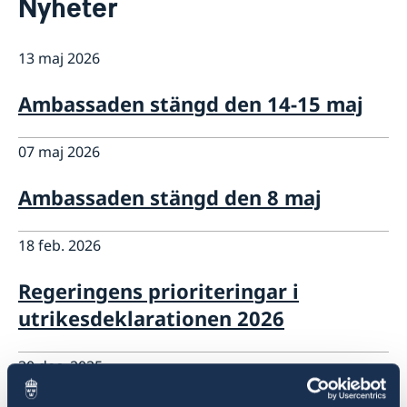
Nyheter
Kontakt
Så stöttar vi svenska företag
13 maj 2026
Vi är en resurs för svenska företag
Aktuellt
Team Sweden
Information till svenskar i Ryssland
Ambassaden stängd den 14-15 maj
Business Sweden i Ryssland
Så kan du få stöd
Företagsfrukost på ambassaden
07 maj 2026
Ambassaden stängd den 8 maj
18 feb. 2026
Regeringens prioriteringar i
utrikesdeklarationen 2026
30 dec. 2025